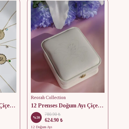
Reorah Collection
Reor
12 Prenses Doğum Ayı Çiçek & Taş 925 Gümüş Kolye
12 Prenses Doğum Ayı Çiçek Baskılı Takı Kutusu
780.90 ₺
%
20
%
15
624.90 ₺
12 Doğum Ayı
2 Kap