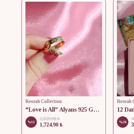
Reorah Collection
Reorah C
lik
“Love is All” Alyans 925 Gümüş - Medium Beden
2,029.90 ₺
4
%
15
%
20
1,724.90 ₺
3