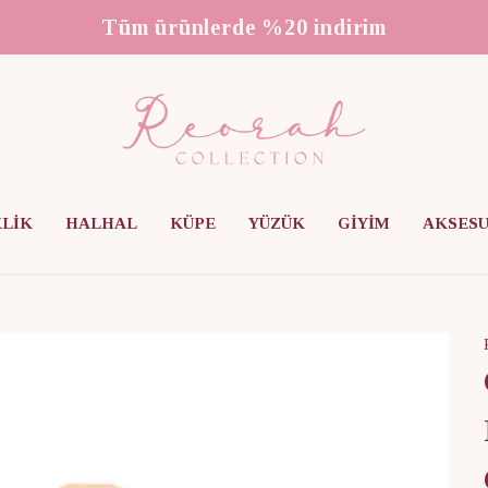
3000 ₺ üzeri ücretsiz kargo
KLİK
HALHAL
KÜPE
YÜZÜK
GİYİM
AKSES