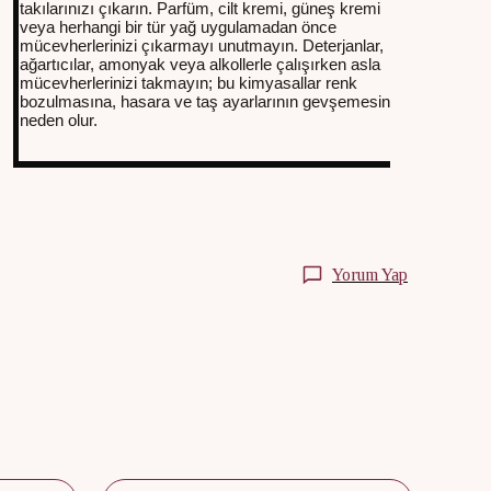
takılarınızı çıkarın. Parfüm, cilt kremi, güneş kremi
veya herhangi bir tür yağ uygulamadan önce
mücevherlerinizi çıkarmayı unutmayın. Deterjanlar,
ağartıcılar, amonyak veya alkollerle çalışırken asla
mücevherlerinizi takmayın; bu kimyasallar renk
bozulmasına, hasara ve taş ayarlarının gevşemesine
neden olur.
Yorum Yap