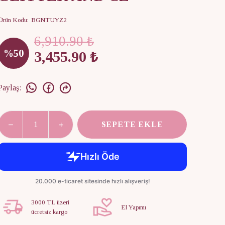
Ürün Kodu
:
BGNTUYZ2
6,910.90 ₺
%
50
3,455.90 ₺
Paylaş
:
SEPETE EKLE
3000 TL üzeri
El Yapımı
ücretsiz kargo