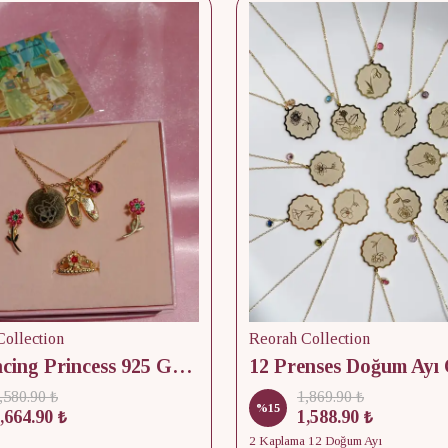
ollection
Reorah Collection
12 Dancing Princess 925 Gümüş/ Kolye, Küpe ve Yüzük Set
,580.90 ₺
1,869.90 ₺
%
15
,664.90 ₺
1,588.90 ₺
2 Kaplama 12 Doğum Ayı