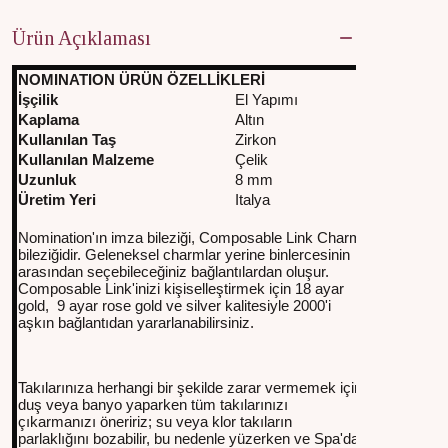
Ürün Açıklaması
NOMINATION ÜRÜN ÖZELLİKLERİ
İşçilik
El Yapımı
Kaplama
Altın
Kullanılan Taş
Zirkon
Kullanılan Malzeme
Çelik
Uzunluk
8 mm
Üretim Yeri
Italya
Nomination'ın imza bileziği, Composable Link Charm
bileziğidir. Geleneksel charmlar yerine binlercesinin
arasından seçebileceğiniz bağlantılardan oluşur.
Composable Link'inizi kişiselleştirmek için 18 ayar
gold, 9 ayar rose gold ve silver kalitesiyle 2000'i
aşkın bağlantıdan yararlanabilirsiniz.
Takılarınıza herhangi bir şekilde zarar vermemek için
duş veya banyo yaparken tüm takılarınızı
çıkarmanızı öneririz; su veya klor takıların
parlaklığını bozabilir, bu nedenle yüzerken ve Spa'da