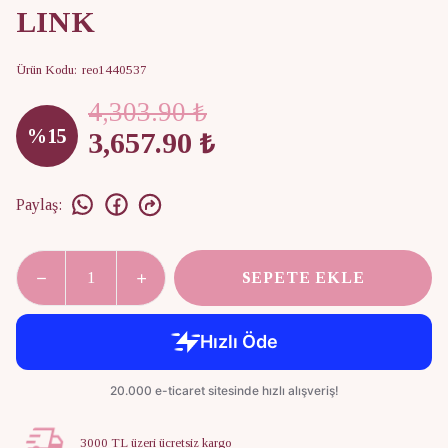
LINK
Ürün Kodu
:
reo1440537
4,303.90 ₺
%
15
3,657.90 ₺
Paylaş
:
SEPETE EKLE
3000 TL üzeri ücretsiz kargo