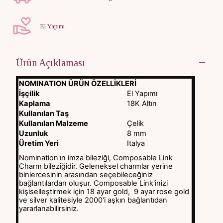
El Yapımı
Ürün Açıklaması
NOMINATION ÜRÜN ÖZELLİKLERİ
İşçilik
El Yapımı
Kaplama
18K Altın
Kullanılan Taş
Kullanılan Malzeme
Çelik
Uzunluk
8 mm
Üretim Yeri
Italya
Nomination'ın imza bileziği, Composable Link
Charm bileziğidir. Geleneksel charmlar yerine
binlercesinin arasından seçebileceğiniz
bağlantılardan oluşur. Composable Link'inizi
kişiselleştirmek için 18 ayar gold, 9 ayar rose gold
ve silver kalitesiyle 2000'i aşkın bağlantıdan
yararlanabilirsiniz.