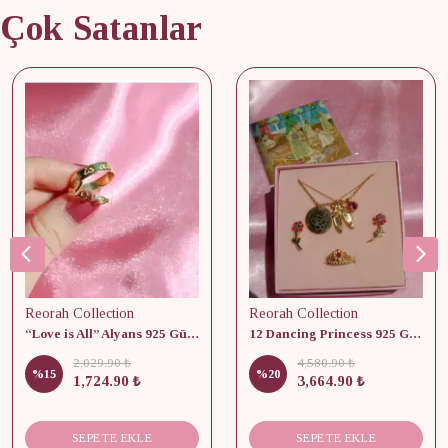
Çok Satanlar
Reorah Collection
Reorah Collection
“Love is All” Alyans 925 Gümüş - Medium Beden
12 Dancing Princess 925 Gümüş/ Kolye, Küpe ve Yüzük Set
2,029.90 ₺
4,580.90 ₺
%
15
%
20
1,724.90 ₺
3,664.90 ₺
SEPETE EKLE
SEPETE EKLE