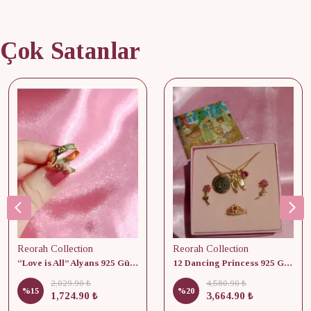
Çok Satanlar
Reorah Collection
Reorah Collection
“Love is All” Alyans 925 Gümüş - Medium Beden
12 Dancing Princess 925 Gümüş/ Kolye, Küpe ve Yüzük Set
2,029.90 ₺
4,580.90 ₺
%
15
%
20
1,724.90 ₺
3,664.90 ₺