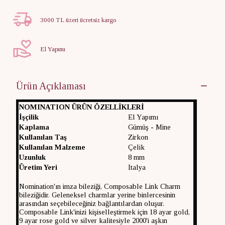
3000 TL üzeri ücretsiz kargo
El Yapımı
Ürün Açıklaması
NOMINATION ÜRÜN ÖZELLİKLERİ
İşçilik
El Yapımı
Kaplama
Gümüş - Mine
Kullanılan Taş
Zirkon
Kullanılan Malzeme
Çelik
Uzunluk
8 mm
Üretim Yeri
Italya
Nomination'ın imza bileziği, Composable Link Charm
bileziğidir. Geleneksel charmlar yerine binlercesinin
arasından seçebileceğiniz bağlantılardan oluşur.
Composable Link'inizi kişiselleştirmek için 18 ayar gold,
9 ayar rose gold ve silver kalitesiyle 2000'i aşkın