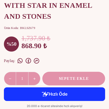
WITH STAR IN ENAMEL
AND STONES
Ürün Kodu
:
BKLSZ679
1,737.90 ₺
%
50
868.90 ₺
Paylaş
:
SEPETE EKLE