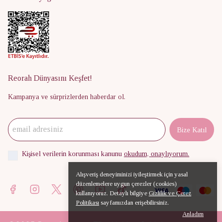
Reorah Dünyasını Keşfet!
Kampanya ve sürprizlerden haberdar ol.
Bize Katıl
Kişisel verilerin korunması kanunu
okudum, onaylıyorum.
Alışveriş deneyiminizi iyileştirmek için yasal
düzenlemelere uygun çerezler (cookies)
kullanıyoruz. Detaylı bilgiye
Gizlilik ve Çerez
Politikası
sayfamızdan erişebilirsiniz.
Anladım