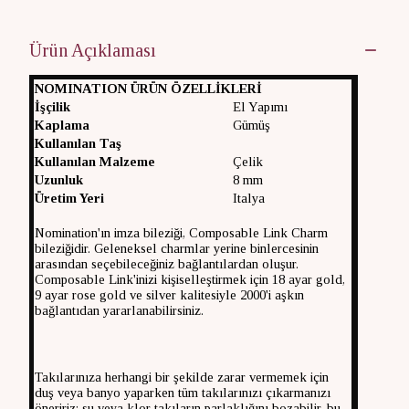
Ürün Açıklaması
NOMINATION ÜRÜN ÖZELLİKLERİ
İşçilik
El Yapımı
Kaplama
Gümüş
Kullanılan Taş
Kullanılan Malzeme
Çelik
Uzunluk
8 mm
Üretim Yeri
Italya
Nomination'ın imza bileziği, Composable Link Charm
bileziğidir. Geleneksel charmlar yerine binlercesinin
arasından seçebileceğiniz bağlantılardan oluşur.
Composable Link'inizi kişiselleştirmek için 18 ayar gold,
9 ayar rose gold ve silver kalitesiyle 2000'i aşkın
bağlantıdan yararlanabilirsiniz.
Takılarınıza herhangi bir şekilde zarar vermemek için
duş veya banyo yaparken tüm takılarınızı çıkarmanızı
öneririz; su veya klor takıların parlaklığını bozabilir, bu