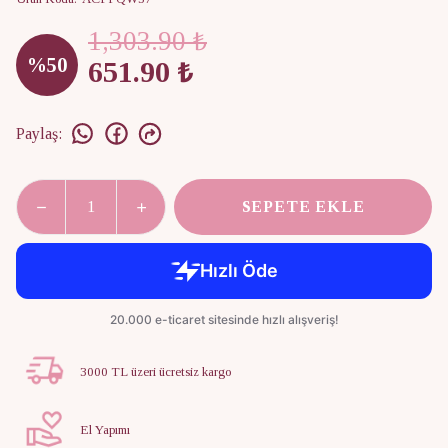
1,303.90 ₺
%
50
651.90 ₺
Paylaş
:
SEPETE EKLE
3000 TL üzeri ücretsiz kargo
El Yapımı