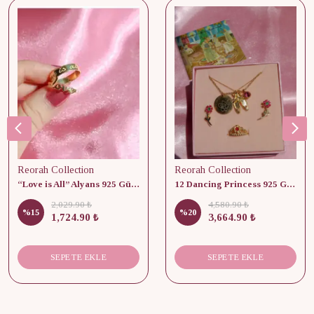
Reorah Collection
Reorah Collection
“Love is All” Alyans 925 Gümüş - Medium Beden
12 Dancing Princess 925 Gümüş/ Kolye, Küpe ve Yüzük Set
2,029.90 ₺
4,580.90 ₺
%
15
%
20
1,724.90 ₺
3,664.90 ₺
SEPETE EKLE
SEPETE EKLE