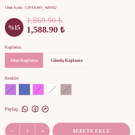
Ürün Kodu
:
GJPSX489_4d9fd2
1,869.90 ₺
%
15
1,588.90 ₺
Kaplama
Altın Kaplama
Gümüş Kaplama
Renkler
Paylaş
:
SEPETE EKLE