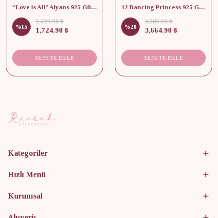
“Love is All” Alyans 925 Gümüş - Medium Beden
12 Dancing Princess 925 Gümüş/ Kolye, Küpe ve Yüzük Set
2,029.90 ₺
4,580.90 ₺
%
15
%
20
1,724.90 ₺
3,664.90 ₺
SEPETE EKLE
SEPETE EKLE
Kategoriler
Hızlı Menü
Kurumsal
Alışveriş