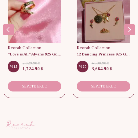
Reorah Collection
Reorah Collection
“Love is All” Alyans 925 Gümüş - Medium Beden
12 Dancing Princess 925 Gümüş/ Kolye, Küpe ve Yüzük Set
2,029.90 ₺
4,580.90 ₺
%
15
%
20
1,724.90 ₺
3,664.90 ₺
SEPETE EKLE
SEPETE EKLE