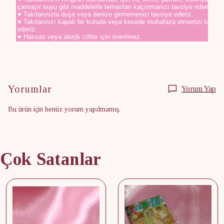
çamaşır suyu gibi maddelerle temastan kaçınmanızı tavsiye ederiz.
♥ Takılarınızla duşa veya denize girmemenizi tavsiye ederiz.
♥ Takılarınızı kapalı bir kutuda veya kesede muhafaza etmenizi tavsiy
ederiz.
♥ Hassas veya alerjik ciltler için önerilmez.
Yorumlar
Yorum Yap
Bu ürün için henüz yorum yapılmamış.
Çok Satanlar