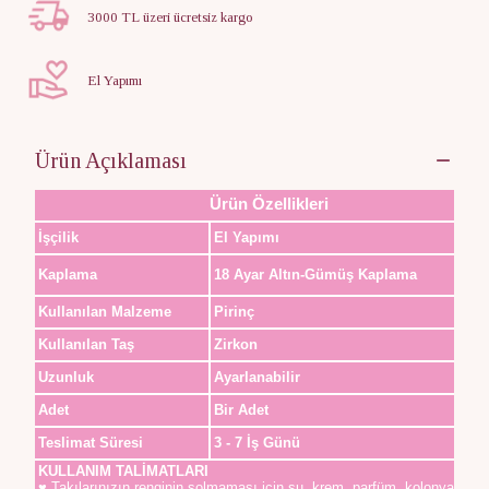
3000 TL üzeri ücretsiz kargo
El Yapımı
Ürün Açıklaması
Ürün Özellikleri
İşçilik
El Yapımı
Kaplama
18 Ayar Altın-Gümüş Kaplama
Kullanılan Malzeme
Pirinç
Kullanılan Taş
Zirkon
Uzunluk
Ayarlanabilir
Adet
Bir Adet
Teslimat Süresi
3 - 7 İş Günü
KULLANIM TALİMATLARI
♥ Takılarınızın renginin solmaması için su, krem, parfüm, kolonya,