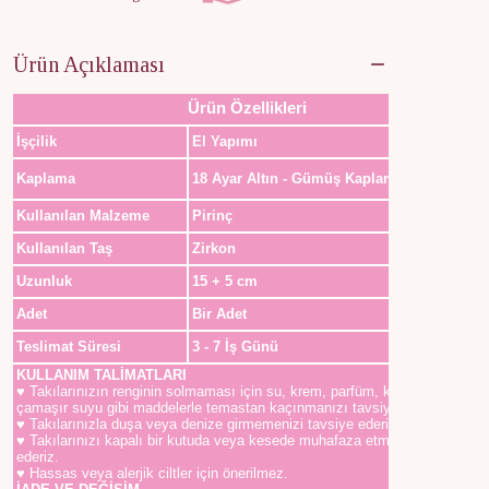
Ürün Açıklaması
Ürün Özellikleri
İşçilik
El Yapımı
Kaplama
18 Ayar Altın - Gümüş Kaplama
Kullanılan Malzeme
Pirinç
Kullanılan Taş
Zirkon
Uzunluk
15 + 5 cm
Adet
Bir Adet
Teslimat Süresi
3 - 7 İş Günü
KULLANIM TALİMATLARI
♥ Takılarınızın renginin solmaması için su, krem, parfüm, kolonya,
çamaşır suyu gibi maddelerle temastan kaçınmanızı tavsiye ederiz.
♥ Takılarınızla duşa veya denize girmemenizi tavsiye ederiz.
♥ Takılarınızı kapalı bir kutuda veya kesede muhafaza etmenizi tavsiye
ederiz.
♥ Hassas veya alerjik ciltler için önerilmez.