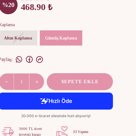
%
20
468.90 ₺
Kaplama
Altın Kaplama
Gümüş Kaplama
Paylaş
:
SEPETE EKLE
3000 TL üzeri
El Yapımı
ücretsiz kargo