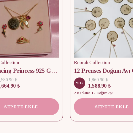
ollection
Reorah Collection
12 Dancing Princess 925 Gümüş/ Kolye, Küpe ve Yüzük Set
,580.90 ₺
1,869.90 ₺
%
15
,664.90 ₺
1,588.90 ₺
2 Kaplama 12 Doğum Ayı
SEPETE EKLE
SEPETE EKLE