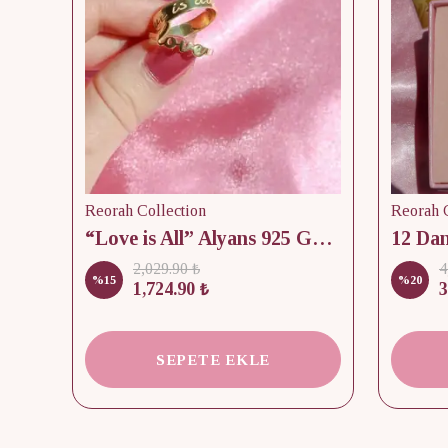
Reorah Collection
Reorah C
lik
“Love is All” Alyans 925 Gümüş - Medium Beden
2,029.90 ₺
4
%
15
%
20
1,724.90 ₺
3
SEPETE EKLE