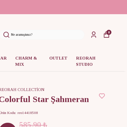
0
UAR
CHARM &
OUTLET
REORAH
MIX
STUDIO
REORAH COLLECTİON
Colorful Star Şahmeran
Ürün Kodu
:
reo14418508
585.90 ₺