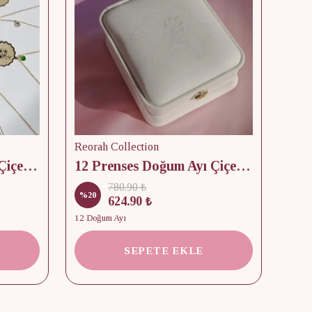
Reorah Collection
Reor
12 Prenses Doğum Ayı Çiçek & Taş 925 Gümüş Kolye
12 Prenses Doğum Ayı Çiçek Baskılı Takı Kutusu
780.90 ₺
%
20
%
15
624.90 ₺
12 Doğum Ayı
2 Kap
SEPETE EKLE