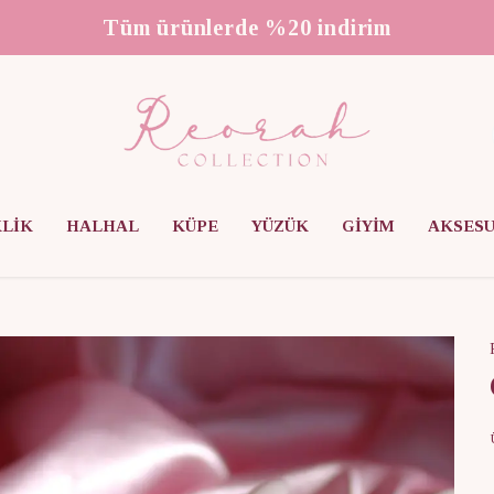
3000 ₺ üzeri ücretsiz kargo
KLİK
HALHAL
KÜPE
YÜZÜK
GİYİM
AKSES