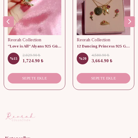
Reorah Collection
Reorah Collection
“Love is All” Alyans 925 Gümüş - Medium Beden
12 Dancing Princess 925 Gümüş/ Kolye, Küpe ve Yüzük Set
2,029.90 ₺
4,580.90 ₺
%
15
%
20
1,724.90 ₺
3,664.90 ₺
SEPETE EKLE
SEPETE EKLE