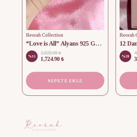
Reorah Collection
Reorah C
lik
“Love is All” Alyans 925 Gümüş - Medium Beden
2,029.90 ₺
4
%
15
%
20
1,724.90 ₺
3
SEPETE EKLE