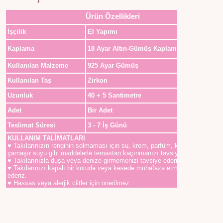
Ürün Özellikleri
İşçilik
El Yapımı
Kaplama
18 Ayar Altın-Gümüş Kaplama
Kullanılan Malzeme
925 Ayar Gümüş
Kullanılan Taş
Zirkon
Uzunluk
40 + 5 Santimetre
Adet
Bir Adet
Teslimat Süresi
3 - 7 İş Günü
KULLANIM TALİMATLARI
♥ Takılarınızın renginin solmaması için su, krem, parfüm, kolonya,
çamaşır suyu gibi maddelerle temastan kaçınmanızı tavsiye ederiz.
♥ Takılarınızla duşa veya denize girmemenizi tavsiye ederiz.
♥ Takılarınızı kapalı bir kutuda veya kesede muhafaza etmenizi tavsiye
ederiz.
♥ Hassas veya alerjik ciltler için önerilmez.