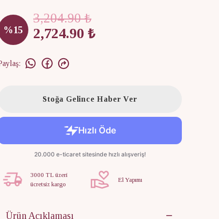
3,204.90 ₺
%
15
2,724.90 ₺
Paylaş
:
Stoğa Gelince Haber Ver
3000 TL üzeri
El Yapımı
ücretsiz kargo
Ürün Açıklaması