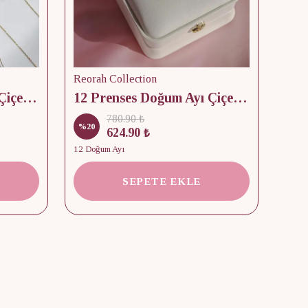
Reorah Collection
Reor
12 Prenses Doğum Ayı Çiçek & Taş 925 Gümüş Kolye
12 Prenses Doğum Ayı Çiçek Baskılı Takı Kutusu
780.90 ₺
%
20
%
15
624.90 ₺
12 Doğum Ayı
2 Kap
SEPETE EKLE