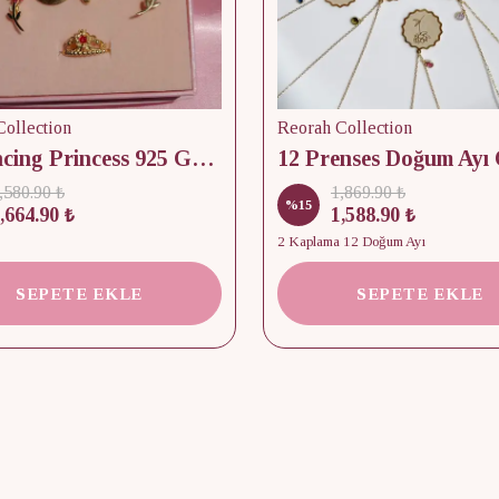
ollection
Reorah Collection
12 Dancing Princess 925 Gümüş/ Kolye, Küpe ve Yüzük Set
,580.90 ₺
1,869.90 ₺
%
15
,664.90 ₺
1,588.90 ₺
2 Kaplama 12 Doğum Ayı
SEPETE EKLE
SEPETE EKLE