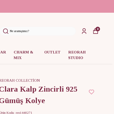
0
UAR
CHARM &
OUTLET
REORAH
MIX
STUDIO
REORAH COLLECTİON
Clara Kalp Zincirli 925
Gümüş Kolye
Ürün Kodu
:
reo1440271