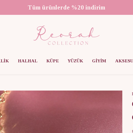
3000 ₺ üzeri ücretsiz kargo
KLİK
HALHAL
KÜPE
YÜZÜK
GİYİM
AKSES