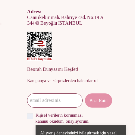
Adres:
Camiikebir mah. Bahriye cad. No:19 A
34440 Beyoğlu İSTANBUL
i
Reorah Dünyasını Keşfet!
Kampanya ve sürprizlerden haberdar ol.
Bize Katıl
Kişisel verilerin korunması
kanunu
okudum, onaylıyorum.
Alışveriş deneyiminizi iyileştirmek için yasal