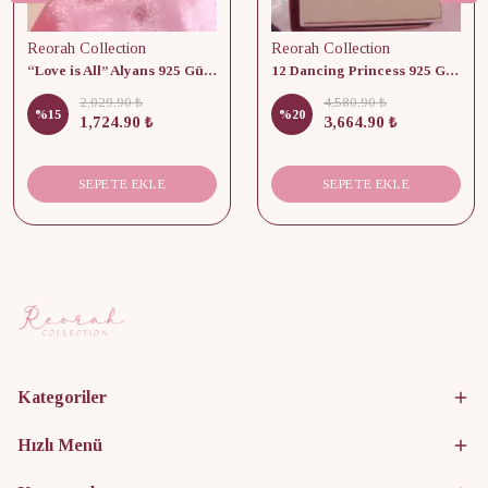
Reorah Collection
Reorah Collection
“Love is All” Alyans 925 Gümüş - Medium Beden
12 Dancing Princess 925 Gümüş/ Kolye, Küpe ve Yüzük Set
2,029.90 ₺
4,580.90 ₺
%
15
%
20
1,724.90 ₺
3,664.90 ₺
SEPETE EKLE
SEPETE EKLE
Kategoriler
Hızlı Menü