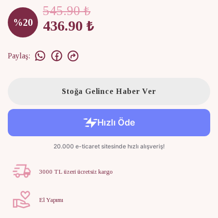
545.90 ₺
%
20
436.90 ₺
Paylaş
:
Stoğa Gelince Haber Ver
3000 TL üzeri ücretsiz kargo
El Yapımı