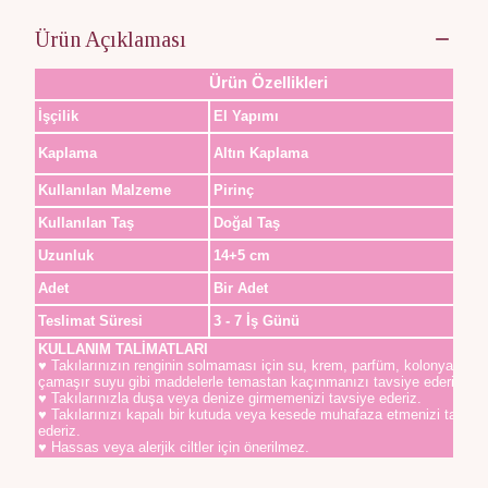
Ürün Açıklaması
Ürün Özellikleri
İşçilik
El Yapımı
Kaplama
Altın Kaplama
Kullanılan Malzeme
Pirinç
Kullanılan Taş
Doğal Taş
Uzunluk
14+5 cm
Adet
Bir Adet
Teslimat Süresi
3 - 7 İş Günü
KULLANIM TALİMATLARI
♥ Takılarınızın renginin solmaması için su, krem, parfüm, kolonya,
çamaşır suyu gibi maddelerle temastan kaçınmanızı tavsiye ederiz.
♥ Takılarınızla duşa veya denize girmemenizi tavsiye ederiz.
♥ Takılarınızı kapalı bir kutuda veya kesede muhafaza etmenizi tavsiy
ederiz.
♥ Hassas veya alerjik ciltler için önerilmez.