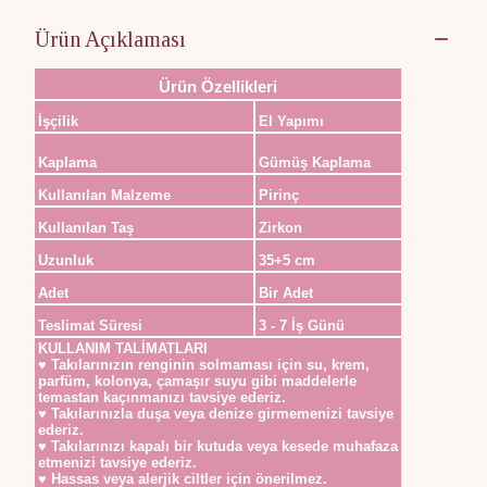
Ürün Açıklaması
Ürün Özellikleri
İşçilik
El Yapımı
Kaplama
Gümüş Kaplama
Kullanılan Malzeme
Pirinç
Kullanılan Taş
Zirkon
Uzunluk
35+5 cm
Adet
Bir Adet
Teslimat Süresi
3 - 7 İş Günü
KULLANIM TALİMATLARI
♥ Takılarınızın renginin solmaması için su, krem,
parfüm, kolonya, çamaşır suyu gibi maddelerle
temastan kaçınmanızı tavsiye ederiz.
♥ Takılarınızla duşa veya denize girmemenizi tavsiye
ederiz.
♥ Takılarınızı kapalı bir kutuda veya kesede muhafaza
etmenizi tavsiye ederiz.
♥ Hassas veya alerjik ciltler için önerilmez.