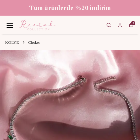
ndirim
3000 ₺ üzeri ücretsiz
0
KOLYE
Choker