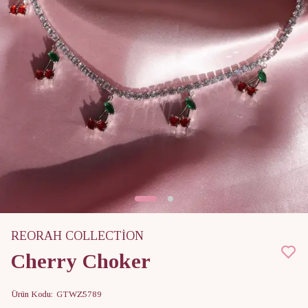
REORAH COLLECTİON
Cherry Choker
Ürün Kodu
:
GTWZ5789