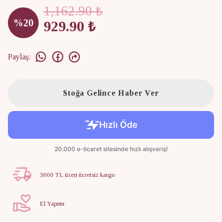
1,162.90 ₺
%
20
929.90 ₺
Paylaş
:
Stoğa Gelince Haber Ver
3000 TL üzeri ücretsiz kargo
El Yapımı