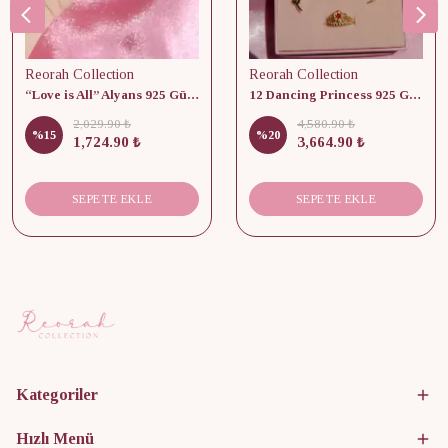
Reorah Collection
Reorah Collection
“Love is All” Alyans 925 Gümüş - Medium Beden
12 Dancing Princess 925 Gümüş/ Kolye, Küpe ve Yüzük Set
2,029.90 ₺
4,580.90 ₺
%
15
%
20
1,724.90 ₺
3,664.90 ₺
SEPETE EKLE
SEPETE EKLE
Kategoriler
Hızlı Menü