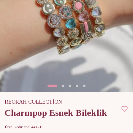
REORAH COLLECTİON
Charmpop Esnek Bileklik
Ürün Kodu
:
reo1441216