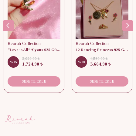
Reorah Collection
Reorah Collection
“Love is All” Alyans 925 Gümüş - Medium Beden
12 Dancing Princess 925 Gümüş/ Kolye, Küpe ve Yüzük Set
2,029.90 ₺
4,580.90 ₺
%
15
%
20
1,724.90 ₺
3,664.90 ₺
SEPETE EKLE
SEPETE EKLE