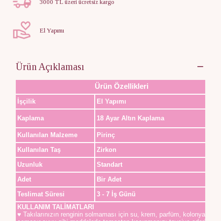
3000 TL üzeri ücretsiz kargo
El Yapımı
Ürün Açıklaması
Ürün Özellikleri
İşçilik
El Yapımı
Kaplama
18 Ayar Altın Kaplama
Kullanılan Malzeme
Pirinç
Kullanılan Taş
Zirkon
Uzunluk
Standart
Adet
Bir Adet
Teslimat Süresi
3 - 7 İş Günü
KULLANIM TALİMATLARI
♥ Takılarınızın renginin solmaması için su, krem, parfüm, kolonya,