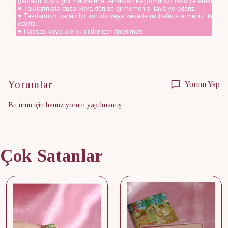
çamaşır suyu gibi maddelerle temastan kaçınmanızı tavsiye ederiz.
♥ Takılarınızla duşa veya denize girmemenizi tavsiye ederiz.
♥ Takılarınızı kapalı bir kutuda veya kesede muhafaza etmenizi tavsiy
ederiz.
♥ Hassas veya alerjik ciltler için önerilmez.
Yorumlar
Yorum Yap
Bu ürün için henüz yorum yapılmamış.
Çok Satanlar