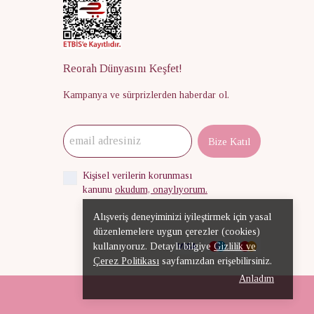
Reorah Dünyasını Keşfet!
Kampanya ve sürprizlerden haberdar ol.
Bize Katıl
Kişisel verilerin korunması
kanunu
okudum, onaylıyorum.
Alışveriş deneyiminizi iyileştirmek için yasal
düzenlemelere uygun çerezler (cookies)
kullanıyoruz. Detaylı bilgiye
Gizlilik ve
Çerez Politikası
sayfamızdan erişebilirsiniz.
Anladım