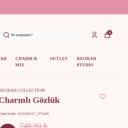
0
UAR
CHARM &
OUTLET
REORAH
MIX
STUDIO
REORAH COLLECTİON
Charmlı Gözlük
Ürün Kodu
:
EFGHJLV7_070ef0
748.90 ₺