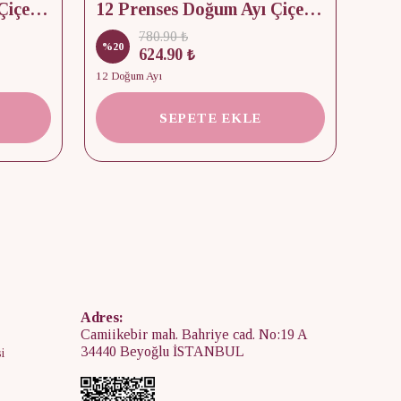
12 Prenses Doğum Ayı Çiçek & Taş 925 Gümüş Kolye
12 Prenses Doğum Ayı Çiçek Baskılı Takı Kutusu
780.90 ₺
%
20
%
15
624.90 ₺
12 Doğum Ayı
2 Kap
SEPETE EKLE
Adres:
Camiikebir mah. Bahriye cad. No:19 A
34440 Beyoğlu İSTANBUL
i