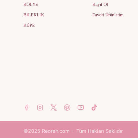
KOLYE
Kayıt Ol
BİLEKLİK
Favori Ürünlerim
KÜPE
©2025
Reorah.com - Tüm Hakları Saklıdır