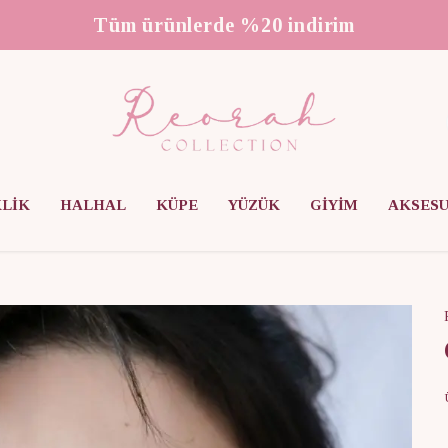
3000 ₺ üzeri ücretsiz kargo
KLİK
HALHAL
KÜPE
YÜZÜK
GİYİM
AKSES