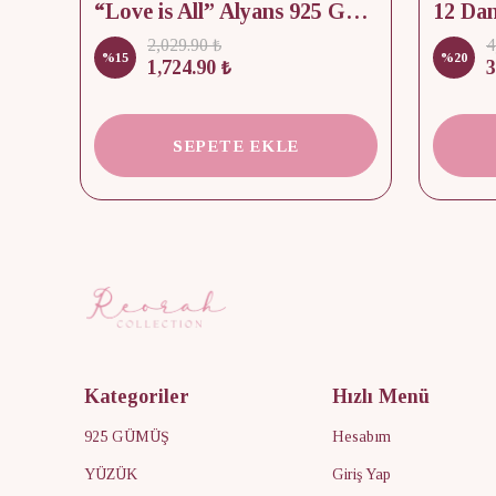
lik
“Love is All” Alyans 925 Gümüş - Medium Beden
2,029.90 ₺
4
%
15
%
20
1,724.90 ₺
3
SEPETE EKLE
Kategoriler
Hızlı Menü
925 GÜMÜŞ
Hesabım
YÜZÜK
Giriş Yap