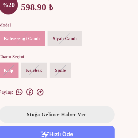
%
20
598.90 ₺
Model
Kahverengi Camlı
Siyah Camlı
Charm Seçimi
Kalp
Kelebek
Smile
Paylaş
:
Stoğa Gelince Haber Ver