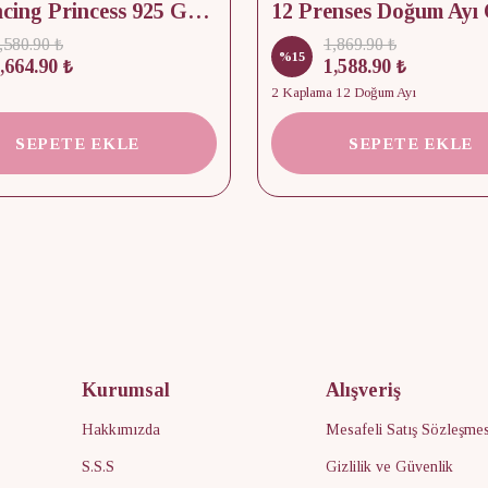
12 Dancing Princess 925 Gümüş/ Kolye, Küpe ve Yüzük Set
,580.90 ₺
1,869.90 ₺
%
15
,664.90 ₺
1,588.90 ₺
2 Kaplama 12 Doğum Ayı
SEPETE EKLE
SEPETE EKLE
Kurumsal
Alışveriş
Hakkımızda
Mesafeli Satış Sözleşmes
S.S.S
Gizlilik ve Güvenlik