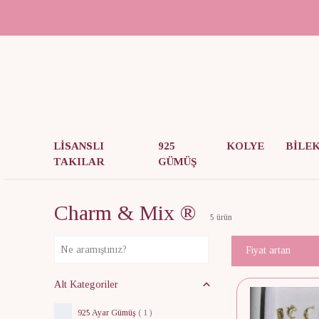
LİSANSLI
925
KOLYE
BİLE
TAKILAR
GÜMÜŞ
Charm & Mix ®
5
ürün
Fiyat artan
Alt Kategoriler
925 Ayar Gümüş
(
1
)