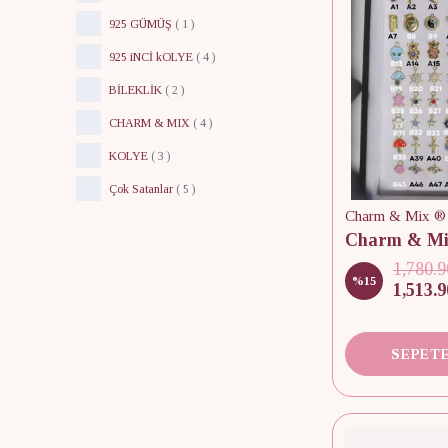
925 GÜMÜŞ
(
1
)
925 iNCİ kOLYE
(
4
)
BİLEKLİK
(
2
)
CHARM & MIX
(
4
)
KOLYE
(
3
)
Çok Satanlar
(
5
)
Charm & Mix ®
1,780.9
%
15
1,513.9
SEPETE