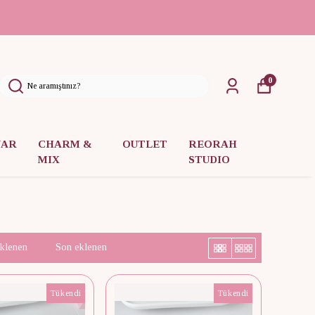
0
UAR
CHARM &
OUTLET
REORAH
MIX
STUDIO
eklenen
Son eklenen
Tükendi
Tükendi