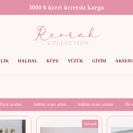
We Ship Worldwide!
KLİK
HALHAL
KÜPE
YÜZÜK
GİYİM
AKSES
Fiyat azalan
İndirim oranı artan
İndirim oranı azalan
İlk 
Tükendi