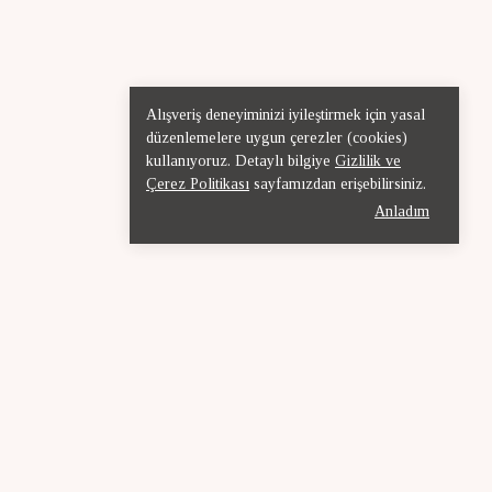
Alışveriş deneyiminizi iyileştirmek için yasal
düzenlemelere uygun çerezler (cookies)
kullanıyoruz. Detaylı bilgiye
Gizlilik ve
Çerez Politikası
sayfamızdan erişebilirsiniz.
Anladım