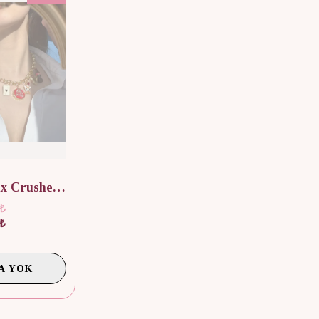
Charm & Mix Crushed Zincir Kolye
 ₺
 ₺
A YOK