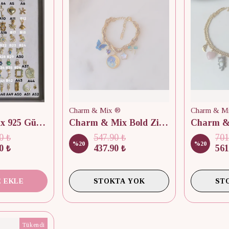
Charm & Mix ®
Charm & M
Charm & Mix 925 Gümüş Kişiye Özel Bileklik
Charm & Mix Bold Zincir Bileklik
0 ₺
547.90 ₺
701
%
20
%
20
0 ₺
437.90 ₺
561
 EKLE
STOKTA YOK
ST
Tükendi