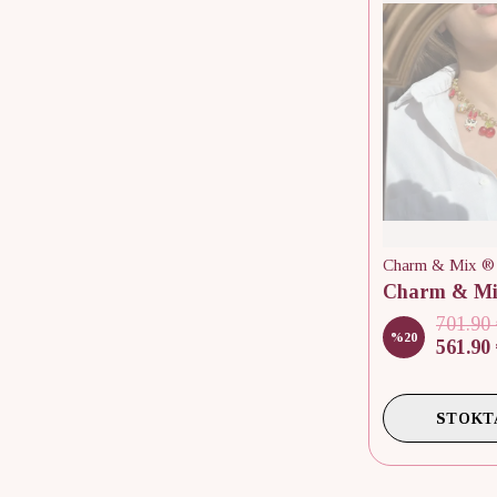
Charm & Mix ®
701.90
%
20
561.90
STOKT