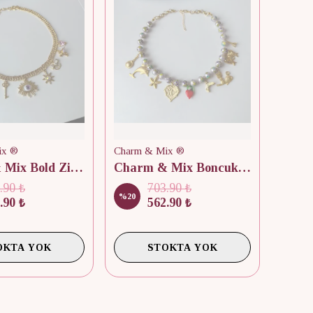
ix ®
Charm & Mix ®
Charm & Mix Bold Zincir Kolye
Charm & Mix Boncuk Kolye | Beaded Necklace
.90 ₺
703.90 ₺
%
20
.90 ₺
562.90 ₺
OKTA YOK
STOKTA YOK