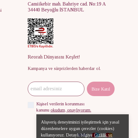
Camiikebir mah. Bahriye cad. No:19 A
34440 Beyoğlu İSTANBUL
i
Reorah Dünyasını Keşfet!
Kampanya ve sürprizlerden haberdar ol.
Bize Katıl
Kişisel verilerin korunması
kanunu
okudum, onaylıyorum.
Alışveriş deneyiminizi iyileştirmek için yasal
düzenlemelere uygun çerezler (cookies)
kullanıyoruz. Detaylı bilgiye
Gizlilik ve