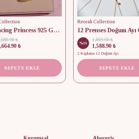
ollection
Reorah Collection
12 Dancing Princess 925 Gümüş/ Kolye, Küpe ve Yüzük Set
,580.90 ₺
1,869.90 ₺
%
15
,664.90 ₺
1,588.90 ₺
2 Kaplama 12 Doğum Ayı
SEPETE EKLE
SEPETE EKLE
Kurumsal
Alışveriş