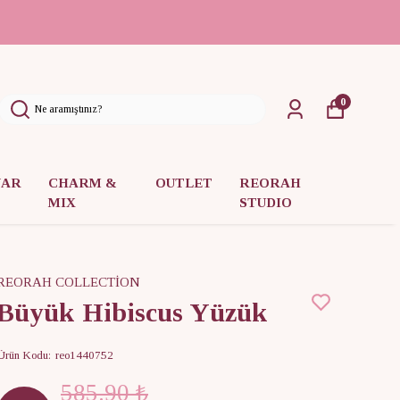
0
UAR
CHARM &
OUTLET
REORAH
MIX
STUDIO
REORAH COLLECTİON
Büyük Hibiscus Yüzük
Ürün Kodu
:
reo1440752
585.90 ₺