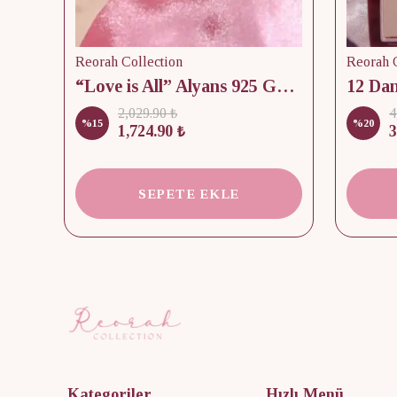
Reorah Collection
Reorah C
lik
“Love is All” Alyans 925 Gümüş - Medium Beden
2,029.90 ₺
4
%
15
%
20
1,724.90 ₺
3
SEPETE EKLE
Kategoriler
Hızlı Menü