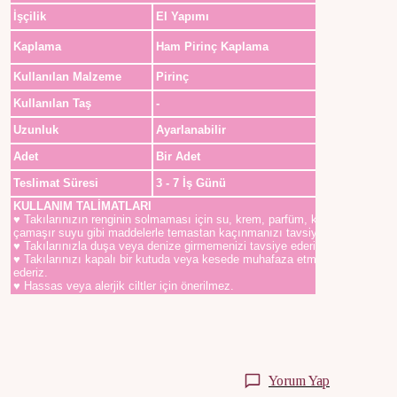
İşçilik
El Yapımı
Kaplama
Ham Pirinç Kaplama
Kullanılan Malzeme
Pirinç
Kullanılan Taş
-
Uzunluk
Ayarlanabilir
Adet
Bir Adet
Teslimat Süresi
3 - 7 İş Günü
KULLANIM TALİMATLARI
♥ Takılarınızın renginin solmaması için su, krem, parfüm, kolonya,
çamaşır suyu gibi maddelerle temastan kaçınmanızı tavsiye ederiz.
♥ Takılarınızla duşa veya denize girmemenizi tavsiye ederiz.
♥ Takılarınızı kapalı bir kutuda veya kesede muhafaza etmenizi tavsiye
ederiz.
♥ Hassas veya alerjik ciltler için önerilmez.
Yorum Yap