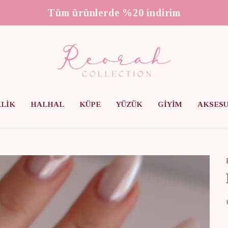
3000 ₺ üzeri ücretsiz kargo
KLİK
HALHAL
KÜPE
YÜZÜK
GİYİM
AKSES