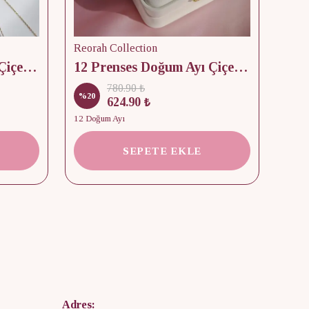
Reorah Collection
Reor
12 Prenses Doğum Ayı Çiçek & Taş 925 Gümüş Kolye
12 Prenses Doğum Ayı Çiçek Baskılı Takı Kutusu
780.90 ₺
%
20
%
15
624.90 ₺
12 Doğum Ayı
2 Kap
SEPETE EKLE
Adres: