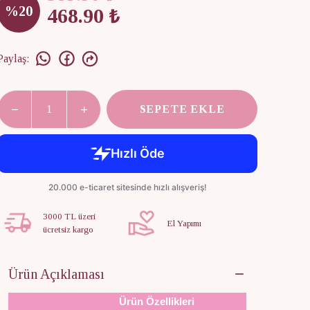
%
20
468.90 ₺
Paylaş
:
SEPETE EKLE
3000 TL üzeri
El Yapımı
ücretsiz kargo
Ürün Açıklaması
Ürün Özellikleri