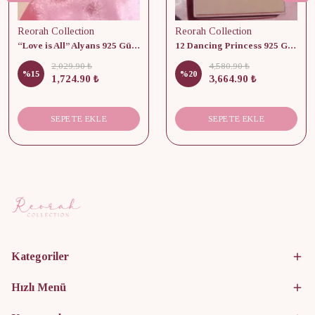
Reorah Collection
Reorah Collection
“Love is All” Alyans 925 Gümüş - Medium Beden
12 Dancing Princess 925 Gümüş/ Kolye, Küpe ve Yüzük Set
2,029.90 ₺
4,580.90 ₺
%
15
%
20
1,724.90 ₺
3,664.90 ₺
SEPETE EKLE
SEPETE EKLE
Kategoriler
Hızlı Menü