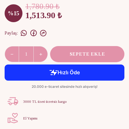
1,780.90 ₺
%
15
1,513.90 ₺
Paylaş
:
SEPETE EKLE
3000 TL üzeri ücretsiz kargo
El Yapımı