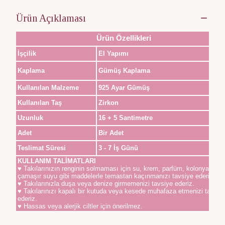
Ürün Açıklaması
Ürün Özellikleri
İşçilik
El Yapımı
Kaplama
Gümüş Kaplama
Kullanılan Malzeme
925 Ayar Gümüş
Kullanılan Taş
Zirkon
Uzunluk
16 + 5 Santimetre
Adet
Bir Adet
Teslimat Süresi
3 - 7 İş Günü
KULLANIM TALİMATLARI
♥ Takılarınızın renginin solmaması için su, krem, parfüm, kolonya,
çamaşır suyu gibi maddelerle temastan kaçınmanızı tavsiye ederiz.
♥ Takılarınızla duşa veya denize girmemenizi tavsiye ederiz.
♥ Takılarınızı kapalı bir kutuda veya kesede muhafaza etmenizi tavsiy
ederiz.
♥ Hassas veya alerjik ciltler için önerilmez.