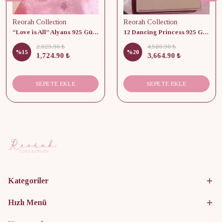
Reorah Collection
Reorah Collection
“Love is All” Alyans 925 Gümüş - Medium Beden
12 Dancing Princess 925 Gümüş/ Kolye, Küpe ve Yüzük Set
2,029.90 ₺
4,580.90 ₺
%
15
%
20
1,724.90 ₺
3,664.90 ₺
SEPETE EKLE
SEPETE EKLE
Kategoriler
Hızlı Menü