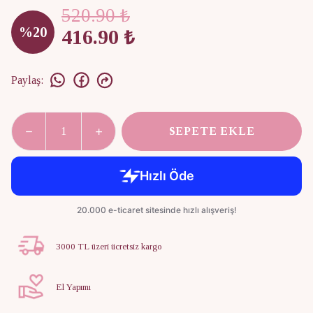
520.90 ₺
%
20
416.90 ₺
Paylaş
:
SEPETE EKLE
3000 TL üzeri ücretsiz kargo
El Yapımı