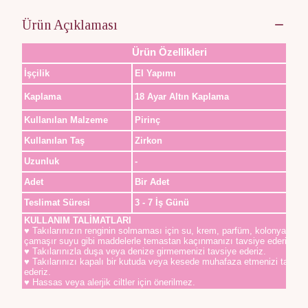
Ürün Açıklaması
Ürün Özellikleri
İşçilik
El Yapımı
Kaplama
18 Ayar Altın Kaplama
Kullanılan Malzeme
Pirinç
Kullanılan Taş
Zirkon
Uzunluk
-
Adet
Bir Adet
Teslimat Süresi
3 - 7 İş Günü
KULLANIM TALİMATLARI
♥ Takılarınızın renginin solmaması için su, krem, parfüm, kolonya,
çamaşır suyu gibi maddelerle temastan kaçınmanızı tavsiye ederiz.
♥ Takılarınızla duşa veya denize girmemenizi tavsiye ederiz.
♥ Takılarınızı kapalı bir kutuda veya kesede muhafaza etmenizi tavsiy
ederiz.
♥ Hassas veya alerjik ciltler için önerilmez.