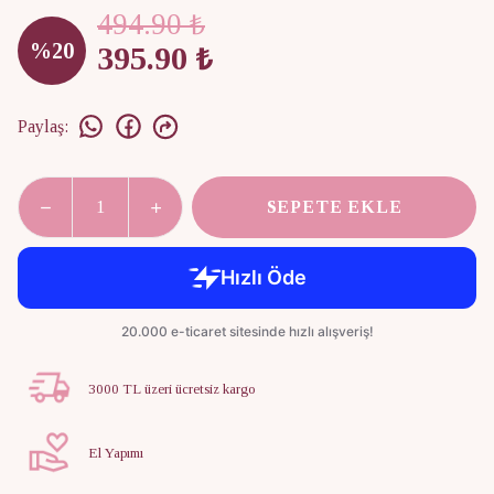
494.90 ₺
%
20
395.90 ₺
Paylaş
:
SEPETE EKLE
3000 TL üzeri ücretsiz kargo
El Yapımı