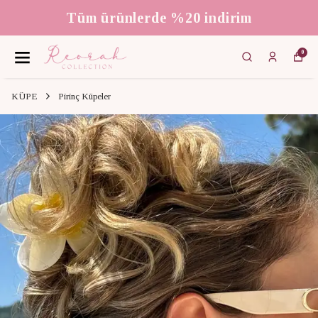
Tüm ürünlerde %20 indirim
0
KÜPE
Pirinç Küpeler