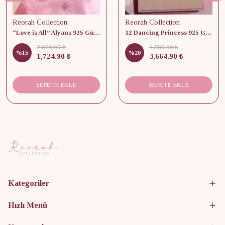
Reorah Collection
Reorah Collection
“Love is All” Alyans 925 Gümüş - Medium Beden
12 Dancing Princess 925 Gümüş/ Kolye, Küpe ve Yüzük Set
2,029.90 ₺
4,580.90 ₺
%
15
%
20
1,724.90 ₺
3,664.90 ₺
SEPETE EKLE
SEPETE EKLE
Kategoriler
Hızlı Menü