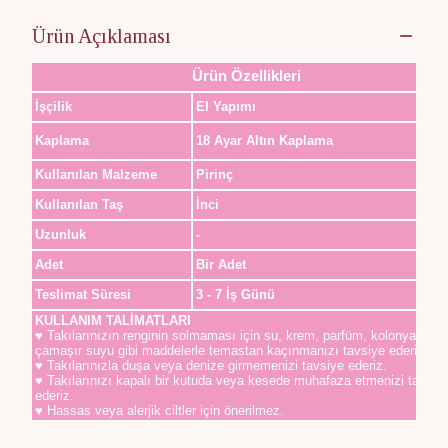
Ürün Açıklaması
Ürün Özellikleri
İşçilik
El Yapımı
Kaplama
18 Ayar Altın Kaplama
Kullanılan Malzeme
Pirinç
Kullanılan Taş
İnci
Uzunluk
-
Adet
Bir Adet
Teslimat Süresi
3 - 7 İş Günü
KULLANIM TALİMATLARI
♥ Takılarınızın renginin solmaması için su, krem, parfüm, kolonya,
çamaşır suyu gibi maddelerle temastan kaçınmanızı tavsiye ederiz.
♥ Takılarınızla duşa veya denize girmemenizi tavsiye ederiz.
♥ Takılarınızı kapalı bir kutuda veya kesede muhafaza etmenizi tavsiy
ederiz.
♥ Hassas veya alerjik ciltler için önerilmez.