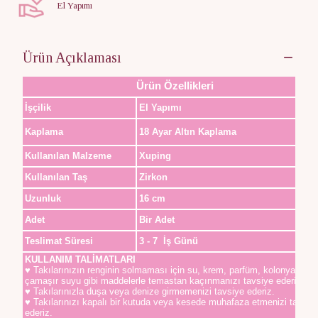
El Yapımı
Ürün Açıklaması
Ürün Özellikleri
İşçilik
El Yapımı
Kaplama
18 Ayar Altın Kaplama
Kullanılan Malzeme
Xuping
Kullanılan Taş
Zirkon
Uzunluk
16 cm
Adet
Bir Adet
Teslimat Süresi
3 - 7 İş Günü
KULLANIM TALİMATLARI
♥ Takılarınızın renginin solmaması için su, krem, parfüm, kolonya,
çamaşır suyu gibi maddelerle temastan kaçınmanızı tavsiye ederiz.
♥ Takılarınızla duşa veya denize girmemenizi tavsiye ederiz.
♥ Takılarınızı kapalı bir kutuda veya kesede muhafaza etmenizi tavsiy
ederiz.