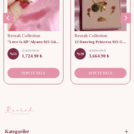
Reorah Collection
Reorah Collection
“Love is All” Alyans 925 Gümüş - Medium Beden
12 Dancing Princess 925 Gümüş/ Kolye, Küpe ve Yüzük Set
2,029.90 ₺
4,580.90 ₺
%
15
%
20
1,724.90 ₺
3,664.90 ₺
SEPETE EKLE
SEPETE EKLE
Kategoriler