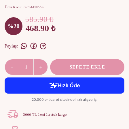
Ürün Kodu
:
reo14418556
585.90 ₺
%
20
468.90 ₺
Paylaş
:
SEPETE EKLE
3000 TL üzeri ücretsiz kargo