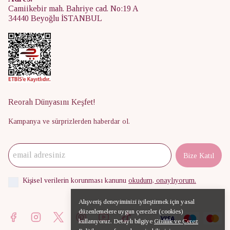
Camiikebir mah. Bahriye cad. No:19 A
34440 Beyoğlu İSTANBUL
Reorah Dünyasını Keşfet!
Kampanya ve sürprizlerden haberdar ol.
Bize Katıl
Kişisel verilerin korunması kanunu
okudum, onaylıyorum.
Alışveriş deneyiminizi iyileştirmek için yasal
düzenlemelere uygun çerezler (cookies)
kullanıyoruz. Detaylı bilgiye
Gizlilik ve Çerez