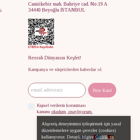
Camiikebir mah. Bahriye cad. No:19 A
34440 Beyoğlu İSTANBUL
i
Reorah Dünyasını Keşfet!
Kampanya ve sürprizlerden haberdar ol.
Bize Katıl
Kişisel verilerin korunması
kanunu
okudum, onaylıyorum.
Alışveriş deneyiminizi iyileştirmek için yasal
düzenlemelere uygun çerezler (cookies)
kullanıyoruz. Detaylı bilgiye
Gizlilik ve