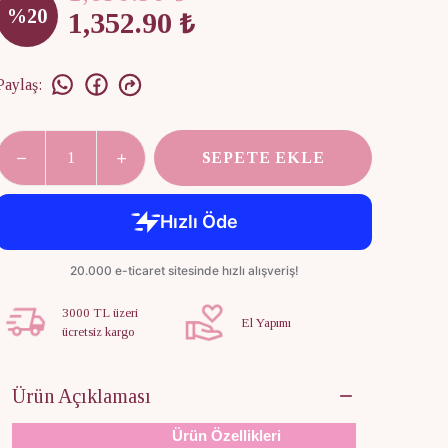
%
20
1,352.90 ₺
Paylaş
:
SEPETE EKLE
3000 TL üzeri
El Yapımı
ücretsiz kargo
Ürün Açıklaması
Ürün Özellikleri