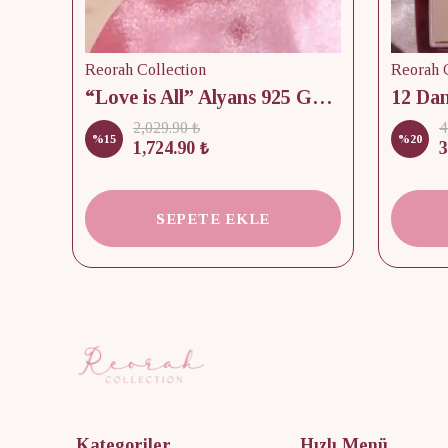
Reorah Collection
Reorah C
lik
“Love is All” Alyans 925 Gümüş - Medium Beden
2,029.90 ₺
4
%
15
%
20
1,724.90 ₺
3
SEPETE EKLE
Kategoriler
Hızlı Menü