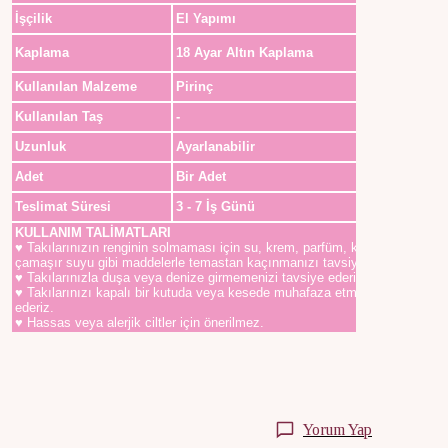
İşçilik
El Yapımı
Kaplama
18 Ayar Altın Kaplama
Kullanılan Malzeme
Pirinç
Kullanılan Taş
-
Uzunluk
Ayarlanabilir
Adet
Bir Adet
Teslimat Süresi
3 - 7 İş Günü
KULLANIM TALİMATLARI
♥ Takılarınızın renginin solmaması için su, krem, parfüm, kolonya,
çamaşır suyu gibi maddelerle temastan kaçınmanızı tavsiye ederiz.
♥ Takılarınızla duşa veya denize girmemenizi tavsiye ederiz.
♥ Takılarınızı kapalı bir kutuda veya kesede muhafaza etmenizi tavsiye
ederiz.
♥ Hassas veya alerjik ciltler için önerilmez.
Yorum Yap