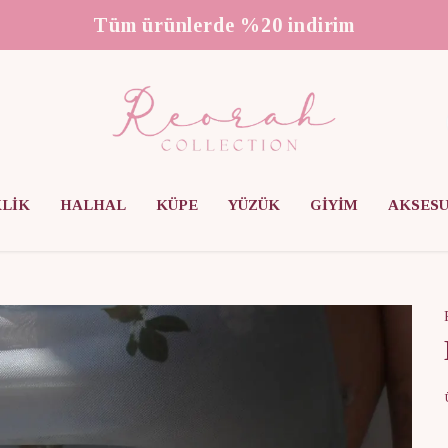
3000 ₺ üzeri ücretsiz kargo
KLİK
HALHAL
KÜPE
YÜZÜK
GİYİM
AKSES