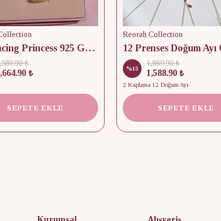
ollection
Reorah Collection
12 Dancing Princess 925 Gümüş/ Kolye, Küpe ve Yüzük Set
,580.90 ₺
1,869.90 ₺
%
15
,664.90 ₺
1,588.90 ₺
2 Kaplama 12 Doğum Ayı
SEPETE EKLE
SEPETE EKLE
Kurumsal
Alışveriş