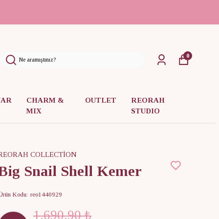
0
UAR
CHARM &
OUTLET
REORAH
MIX
STUDIO
REORAH COLLECTİON
Big Snail Shell Kemer
Ürün Kodu
:
reo1440929
1,690.90 ₺