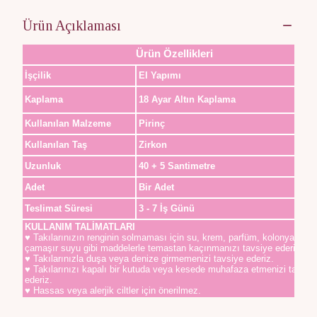
Ürün Açıklaması
Ürün Özellikleri
İşçilik
El Yapımı
Kaplama
18 Ayar Altın Kaplama
Kullanılan Malzeme
Pirinç
Kullanılan Taş
Zirkon
Uzunluk
40 + 5 Santimetre
Adet
Bir Adet
Teslimat Süresi
3 - 7 İş Günü
KULLANIM TALİMATLARI
♥ Takılarınızın renginin solmaması için su, krem, parfüm, kolonya,
çamaşır suyu gibi maddelerle temastan kaçınmanızı tavsiye ederiz.
♥ Takılarınızla duşa veya denize girmemenizi tavsiye ederiz.
♥ Takılarınızı kapalı bir kutuda veya kesede muhafaza etmenizi tavsiy
ederiz.
♥ Hassas veya alerjik ciltler için önerilmez.