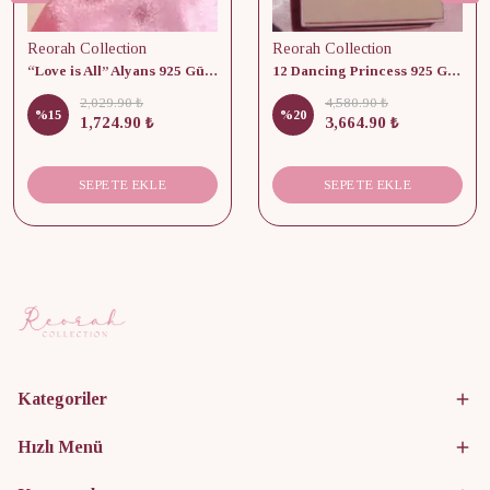
Reorah Collection
Reorah Collection
“Love is All” Alyans 925 Gümüş - Medium Beden
12 Dancing Princess 925 Gümüş/ Kolye, Küpe ve Yüzük Set
2,029.90 ₺
4,580.90 ₺
%
15
%
20
1,724.90 ₺
3,664.90 ₺
SEPETE EKLE
SEPETE EKLE
Kategoriler
Hızlı Menü