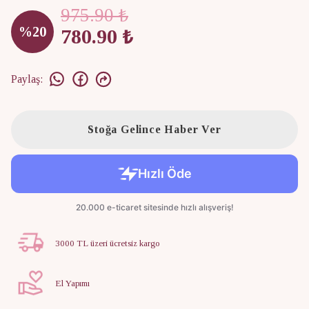
975.90 ₺
%
20
780.90 ₺
Paylaş
:
Stoğa Gelince Haber Ver
3000 TL üzeri ücretsiz kargo
El Yapımı