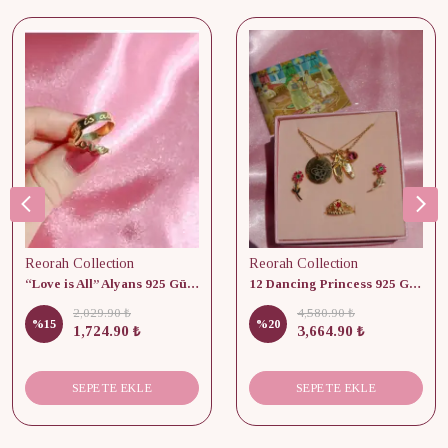
Reorah Collection
Reorah Collection
“Love is All” Alyans 925 Gümüş - Medium Beden
12 Dancing Princess 925 Gümüş/ Kolye, Küpe ve Yüzük Set
2,029.90 ₺
4,580.90 ₺
%
15
%
20
1,724.90 ₺
3,664.90 ₺
SEPETE EKLE
SEPETE EKLE