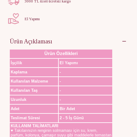
3000 TL üzeri ücretsiz kargo
El Yapımı
Ürün Açıklaması
Ürün Özellikleri
İşçilik
El Yapımı
Kaplama
-
Kullanılan Malzeme
-
Kullanılan Taş
-
Uzunluk
-
Adet
Bir Adet
Teslimat Süresi
2 - 5 İş Günü
KULLANIM TALİMATLARI
♥ Takılarınızın renginin solmaması için su, krem,
parfüm, kolonya, çamaşır suyu gibi maddelerle temastan