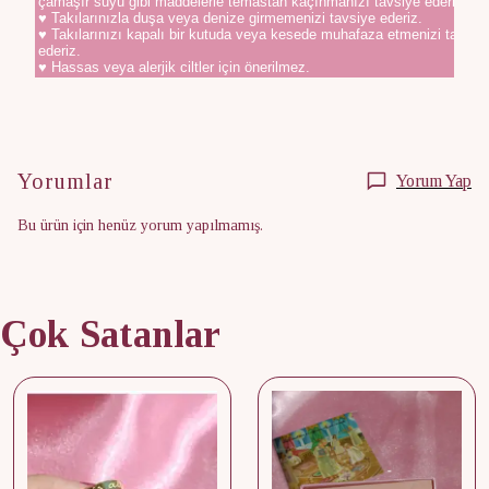
çamaşır suyu gibi maddelerle temastan kaçınmanızı tavsiye ederiz.
♥ Takılarınızla duşa veya denize girmemenizi tavsiye ederiz.
♥ Takılarınızı kapalı bir kutuda veya kesede muhafaza etmenizi tavsiy
ederiz.
♥ Hassas veya alerjik ciltler için önerilmez.
Yorumlar
Yorum Yap
Bu ürün için henüz yorum yapılmamış.
Çok Satanlar