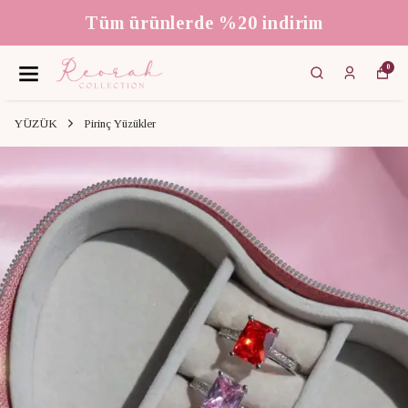
Tüm ürünlerde %20 indirim
0
YÜZÜK
Pirinç Yüzükler