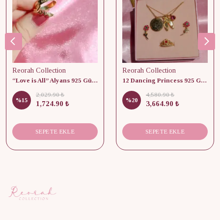
Reorah Collection
Reorah Collection
“Love is All” Alyans 925 Gümüş - Medium Beden
12 Dancing Princess 925 Gümüş/ Kolye, Küpe ve Yüzük Set
2,029.90 ₺
4,580.90 ₺
%
15
%
20
1,724.90 ₺
3,664.90 ₺
SEPETE EKLE
SEPETE EKLE