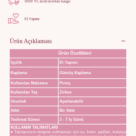
3000 TL üzeri ücretsiz kargo
El Yapımı
Ürün Açıklaması
Ürün Özellikleri
İşçilik
El Yapımı
Kaplama
Gümüş Kaplama
Kullanılan Malzeme
Pirinç
Kullanılan Taş
Zirkon
Uzunluk
Ayarlanabilir
Adet
Bir Adet
Teslimat Süresi
3 - 7 İş Günü
KULLANIM TALİMATLARI
♥ Takılarınızın renginin solmaması için su, krem, parfüm, kolonya,