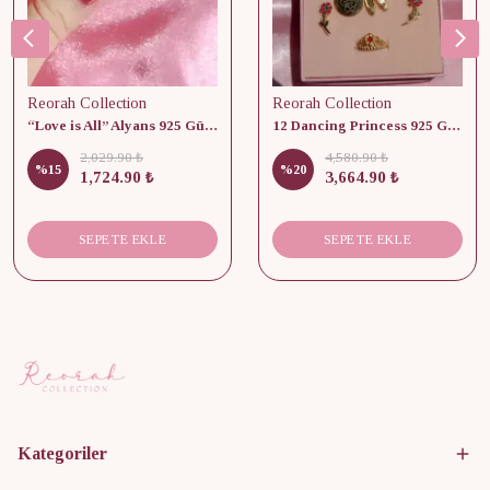
Reorah Collection
Reorah Collection
“Love is All” Alyans 925 Gümüş - Medium Beden
12 Dancing Princess 925 Gümüş/ Kolye, Küpe ve Yüzük Set
2,029.90 ₺
4,580.90 ₺
%
15
%
20
1,724.90 ₺
3,664.90 ₺
SEPETE EKLE
SEPETE EKLE
Kategoriler