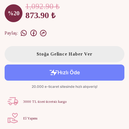
1,092.90 ₺
%
20
873.90 ₺
Paylaş
:
Stoğa Gelince Haber Ver
3000 TL üzeri ücretsiz kargo
El Yapımı