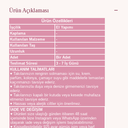
Ürün Açıklaması
Ürün Özellikleri
İşçilik
El Yapımı
Kaplama
-
Kullanılan Malzeme
-
Kullanılan Taş
-
Uzunluk
-
Adet
Bir Adet
Teslimat Süresi
3 - 7 İş Günü
KULLANIM TALİMATLARI
♥ Takılarınızın renginin solmaması için su, krem,
parfüm, kolonya, çamaşır suyu gibi maddelerle temastan
kaçınmanızı tavsiye ederiz.
♥ Takılarınızla duşa veya denize girmemenizi tavsiye
ederiz.
♥ Takılarınızı kapalı bir kutuda veya kesede muhafaza
etmenizi tavsiye ederiz.
♥ Hassas veya alerjik ciltler için önerilmez.
İADE VE DEĞİŞİM
♥ Ürünleri size ulaştığı günden itibaren 48 saat
içerisinde bize Instagram veya WhatsApp üzerinden
ulaşarak iade veya değişim işlemi başlatabilirsiniz.
♥ Kişiselleştirilebilir 925 ayar gümüş isim veya harf