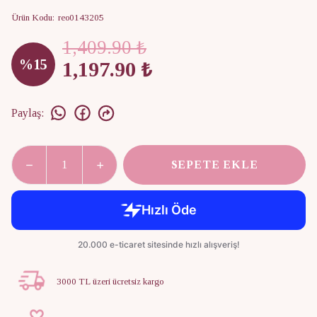
Ürün Kodu
:
reo0143205
1,409.90 ₺
%
15
1,197.90 ₺
Paylaş
:
SEPETE EKLE
3000 TL üzeri ücretsiz kargo