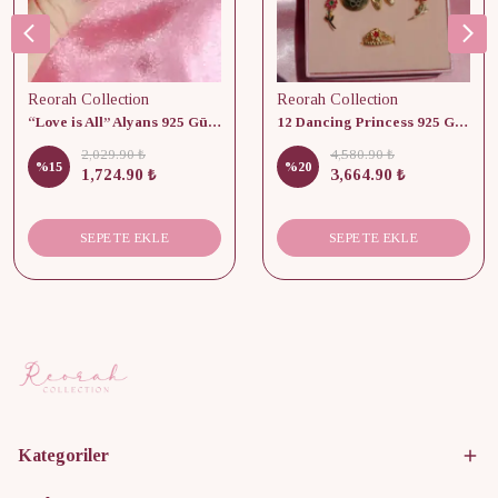
Reorah Collection
Reorah Collection
“Love is All” Alyans 925 Gümüş - Medium Beden
12 Dancing Princess 925 Gümüş/ Kolye, Küpe ve Yüzük Set
2,029.90 ₺
4,580.90 ₺
%
15
%
20
1,724.90 ₺
3,664.90 ₺
SEPETE EKLE
SEPETE EKLE
Kategoriler