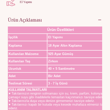
El Yapımı
Ürün Açıklaması
Ürün Özellikleri
İşçilik
El Yapımı
Kaplama
18 Ayar Altın Kaplama
Kullanılan Malzeme
925 Ayar Gümüş
Kullanılan Taş
Zirkon
Uzunluk
40 + 5 Santimetre
Adet
Bir Adet
Teslimat Süresi
3 - 7 İş Günü
KULLANIM TALİMATLARI
♥ Takılarınızın renginin solmaması için su, krem, parfüm, kolonya,
çamaşır suyu gibi maddelerle temastan kaçınmanızı tavsiye ederiz.
♥ Takılarınızla duşa veya denize girmemenizi tavsiye ederiz.
♥ Takılarınızı kapalı bir kutuda veya kesede muhafaza etmenizi tavsiy
ederiz.