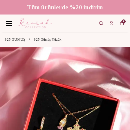
Tüm ürünlerde %20 indirim
0
925 GÜMÜŞ
925 Gümüş Yüzük