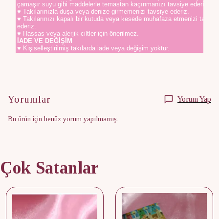
çamaşır suyu gibi maddelerle temastan kaçınmanızı tavsiye ederiz.
♥ Takılarınızla duşa veya denize girmemenizi tavsiye ederiz.
♥ Takılarınızı kapalı bir kutuda veya kesede muhafaza etmenizi tavsiy
ederiz.
♥ Hassas veya alerjik ciltler için önerilmez.
İADE VE DEĞİŞİM
♥ Kişiselleştirilmiş takılarda iade veya değişim yoktur.
Yorumlar
Yorum Yap
Bu ürün için henüz yorum yapılmamış.
Çok Satanlar