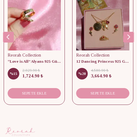
Reorah Collection
Reorah Collection
“Love is All” Alyans 925 Gümüş - Medium Beden
12 Dancing Princess 925 Gümüş/ Kolye, Küpe ve Yüzük Set
2,029.90 ₺
4,580.90 ₺
%
15
%
20
1,724.90 ₺
3,664.90 ₺
SEPETE EKLE
SEPETE EKLE