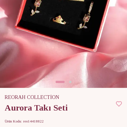
REORAH COLLECTİON
Aurora Takı Seti
Ürün Kodu
:
reo14418822