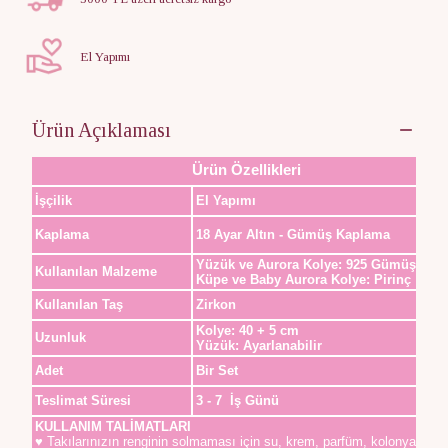
El Yapımı
Ürün Açıklaması
Ürün Özellikleri
İşçilik
El Yapımı
Kaplama
18 Ayar Altın - Gümüş Kaplama
Yüzük ve Aurora Kolye: 925 Gümüş
Kullanılan Malzeme
Küpe ve Baby Aurora Kolye: Pirinç
Kullanılan Taş
Zirkon
Kolye: 40 + 5 cm
Uzunluk
Yüzük: Ayarlanabilir
Adet
Bir Set
Teslimat Süresi
3 - 7 İş Günü
KULLANIM TALİMATLARI
♥ Takılarınızın renginin solmaması için su, krem, parfüm, kolonya,