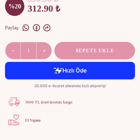
%
20
312.90 ₺
Paylaş
:
SEPETE EKLE
3000 TL üzeri ücretsiz kargo
El Yapımı