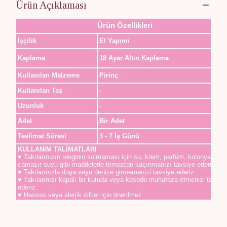
Ürün Açıklaması
Ürün Özellikleri
İşçilik
El Yapımı
Kaplama
18 Ayar Altın Kaplama
Kullanılan Malzeme
Pirinç
Kullanılan Taş
-
Uzunluk
-
Adet
Bir Adet
Teslimat Süresi
3 - 7 İş Günü
KULLANIM TALİMATLARI
♥ Takılarınızın renginin solmaması için su, krem, parfüm, kolonya,
çamaşır suyu gibi maddelerle temastan kaçınmanızı tavsiye ederiz.
♥ Takılarınızla duşa veya denize girmemenizi tavsiye ederiz.
♥ Takılarınızı kapalı bir kutuda veya kesede muhafaza etmenizi tavsiy
ederiz.
♥ Hassas veya alerjik ciltler için önerilmez.