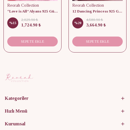
Reorah Collection
Reorah Collection
“Love is All” Alyans 925 Gümüş - Medium Beden
12 Dancing Princess 925 Gümüş/ Kolye, Küpe ve Yüzük Set
2,029.90 ₺
4,580.90 ₺
%
15
%
20
1,724.90 ₺
3,664.90 ₺
SEPETE EKLE
SEPETE EKLE
Kategoriler
Hızlı Menü
Kurumsal