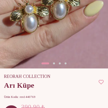
REORAH COLLECTİON
Arı Küpe
Ürün Kodu
:
reo1440769
390.90 ₺