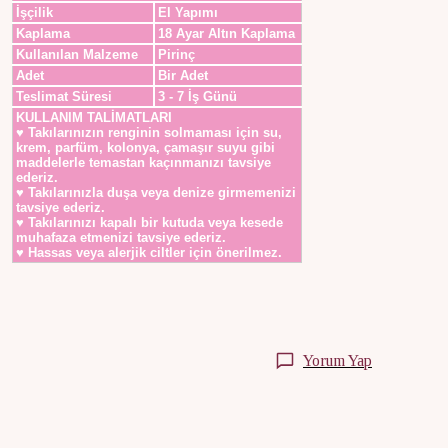
İşçilik
El Yapımı
Kaplama
18 Ayar Altın Kaplama
Kullanılan Malzeme
Pirinç
Adet
Bir Adet
Teslimat Süresi
3 - 7 İş Günü
KULLANIM TALİMATLARI
♥ Takılarınızın renginin solmaması için su,
krem, parfüm, kolonya, çamaşır suyu gibi
maddelerle temastan kaçınmanızı tavsiye
ederiz.
♥ Takılarınızla duşa veya denize girmemenizi
tavsiye ederiz.
♥ Takılarınızı kapalı bir kutuda veya kesede
muhafaza etmenizi tavsiye ederiz.
♥ Hassas veya alerjik ciltler için önerilmez.
Yorum Yap