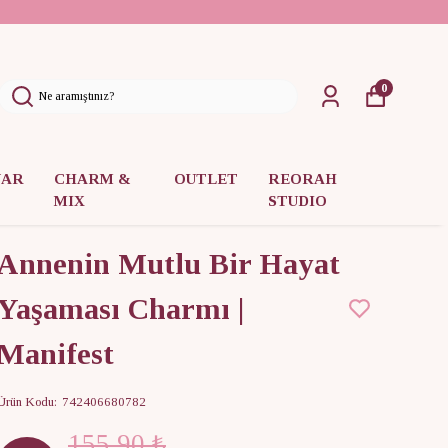
0
UAR
CHARM &
OUTLET
REORAH
MIX
STUDIO
Annenin Mutlu Bir Hayat
Yaşaması Charmı |
Manifest
Ürün Kodu
:
742406680782
155.90 ₺