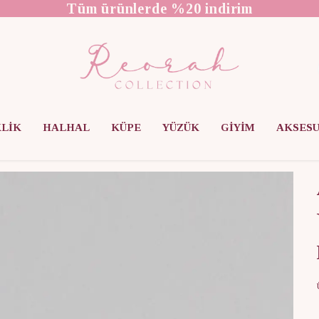
Tüm ürünlerde %20 indirim
KLİK
HALHAL
KÜPE
YÜZÜK
GİYİM
AKSES