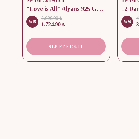
Reorah Collection
Reorah C
lik
“Love is All” Alyans 925 Gümüş - Medium Beden
2,029.90 ₺
4
%
15
%
20
1,724.90 ₺
3
SEPETE EKLE