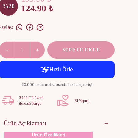
%
20
124.90 ₺
Paylaş
:
SEPETE EKLE
3000 TL üzeri
El Yapımı
ücretsiz kargo
Ürün Açıklaması
Ürün Özellikleri