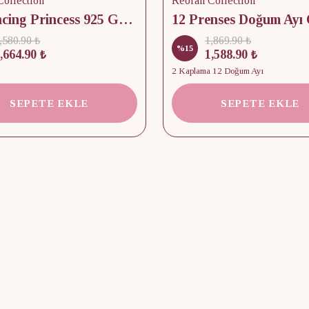
ollection
Reorah Collection
12 Dancing Princess 925 Gümüş/ Kolye, Küpe ve Yüzük Set
,580.90 ₺
1,869.90 ₺
%
15
,664.90 ₺
1,588.90 ₺
2 Kaplama 12 Doğum Ayı
SEPETE EKLE
SEPETE EKLE