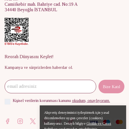
Camiikebir mah. Bahriye cad. No:19 A
34440 Beyoğlu İSTANBUL
Reorah Dünyasını Keşfet!
Kampanya ve sürprizlerden haberdar ol.
Bize Katıl
Kişisel verilerin korunması kanunu
okudum, onaylıyorum.
Alışveriş deneyiminizi iyileştirmek için yasal
düzenlemelere uygun çerezler (cookies)
kullanıyoruz. Detaylı bilgiye
Gizlilik ve Çerez
Politikası
sayfamızdan erişebilirsiniz.