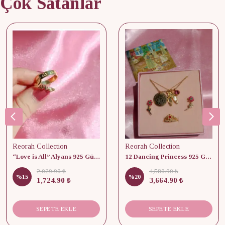
Çok Satanlar
Reorah Collection
Reorah Collection
“Love is All” Alyans 925 Gümüş - Medium Beden
12 Dancing Princess 925 Gümüş/ Kolye, Küpe ve Yüzük Set
2,029.90 ₺
4,580.90 ₺
%
15
%
20
1,724.90 ₺
3,664.90 ₺
SEPETE EKLE
SEPETE EKLE