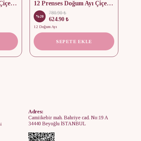
12 Prenses Doğum Ayı Çiçek & Taş 925 Gümüş Kolye
12 Prenses Doğum Ayı Çiçek Baskılı Takı Kutusu
780.90 ₺
%
20
%
15
624.90 ₺
12 Doğum Ayı
2 Kap
SEPETE EKLE
Adres:
Camiikebir mah. Bahriye cad. No:19 A
34440 Beyoğlu İSTANBUL
i