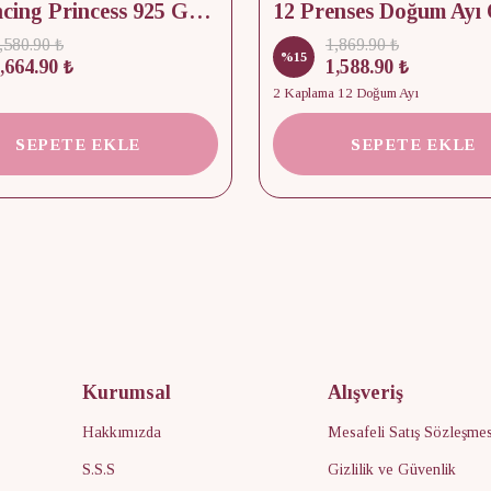
12 Dancing Princess 925 Gümüş/ Kolye, Küpe ve Yüzük Set
,580.90 ₺
1,869.90 ₺
%
15
,664.90 ₺
1,588.90 ₺
2 Kaplama 12 Doğum Ayı
SEPETE EKLE
SEPETE EKLE
Kurumsal
Alışveriş
Hakkımızda
Mesafeli Satış Sözleşmes
S.S.S
Gizlilik ve Güvenlik