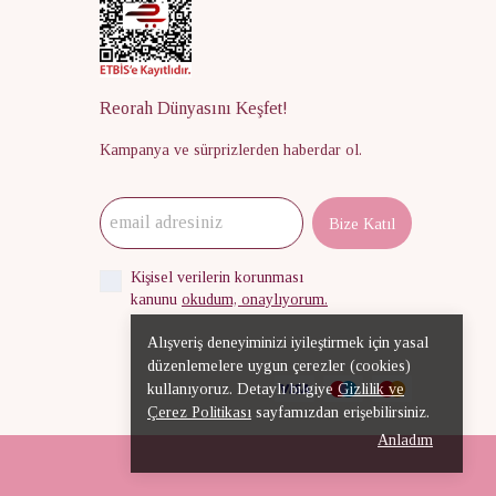
Reorah Dünyasını Keşfet!
Kampanya ve sürprizlerden haberdar ol.
Bize Katıl
Kişisel verilerin korunması
kanunu
okudum, onaylıyorum.
Alışveriş deneyiminizi iyileştirmek için yasal
düzenlemelere uygun çerezler (cookies)
kullanıyoruz. Detaylı bilgiye
Gizlilik ve
Çerez Politikası
sayfamızdan erişebilirsiniz.
Anladım