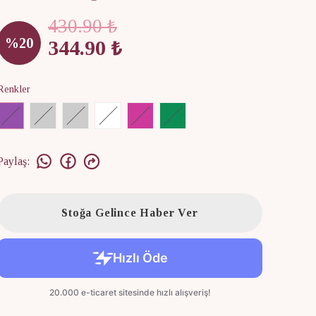
430.90 ₺
%
20
344.90 ₺
Renkler
Paylaş
:
Stoğa Gelince Haber Ver