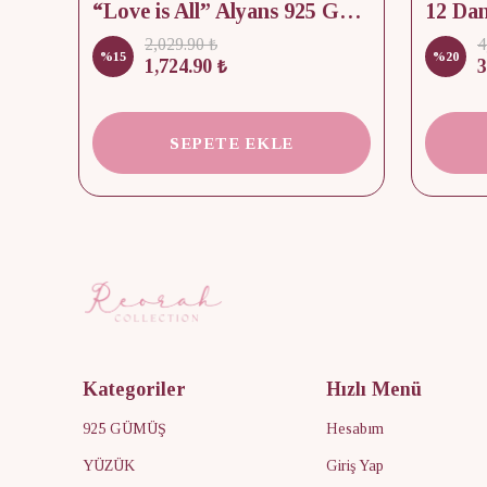
lik
“Love is All” Alyans 925 Gümüş - Medium Beden
2,029.90 ₺
4
%
15
%
20
1,724.90 ₺
3
SEPETE EKLE
Kategoriler
Hızlı Menü
925 GÜMÜŞ
Hesabım
YÜZÜK
Giriş Yap