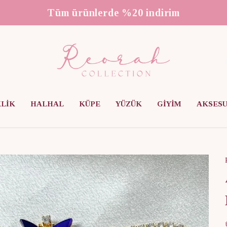
3000 ₺ üzeri ücretsiz kargo
KLİK
HALHAL
KÜPE
YÜZÜK
GİYİM
AKSES