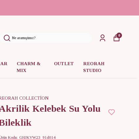
0
UAR
CHARM &
OUTLET
REORAH
MIX
STUDIO
REORAH COLLECTİON
Akrilik Kelebek Su Yolu
Bileklik
Ürün Kodu
:
GHJKVW23_91d014