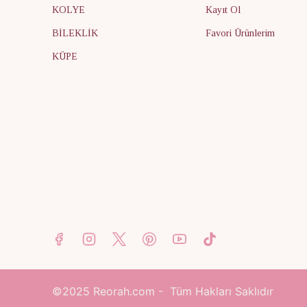
KOLYE
Kayıt Ol
BİLEKLİK
Favori Ürünlerim
KÜPE
©2025
Reorah.com - Tüm Hakları Saklıdır