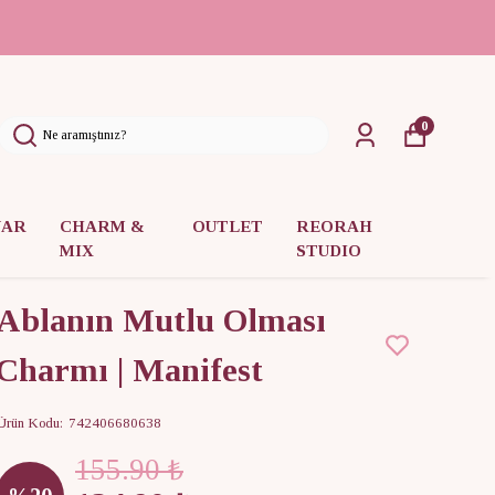
0
UAR
CHARM &
OUTLET
REORAH
MIX
STUDIO
Ablanın Mutlu Olması
Charmı | Manifest
Ürün Kodu
:
742406680638
155.90 ₺