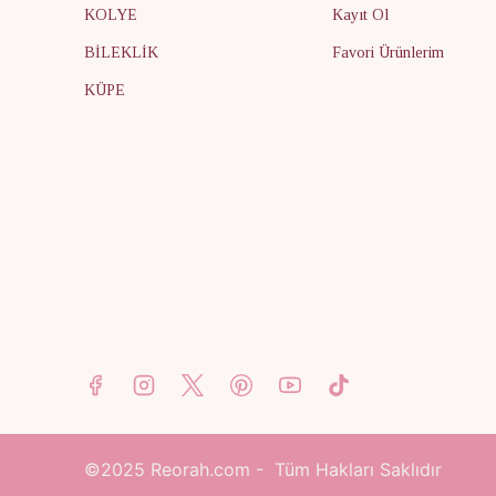
KOLYE
Kayıt Ol
BİLEKLİK
Favori Ürünlerim
KÜPE
©2025
Reorah.com - Tüm Hakları Saklıdır