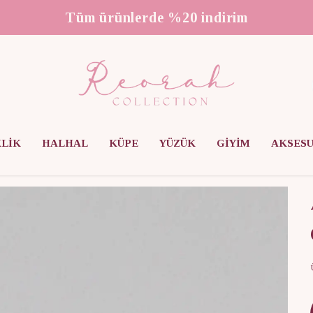
3000 ₺ üzeri ücretsiz kargo
KLİK
HALHAL
KÜPE
YÜZÜK
GİYİM
AKSES