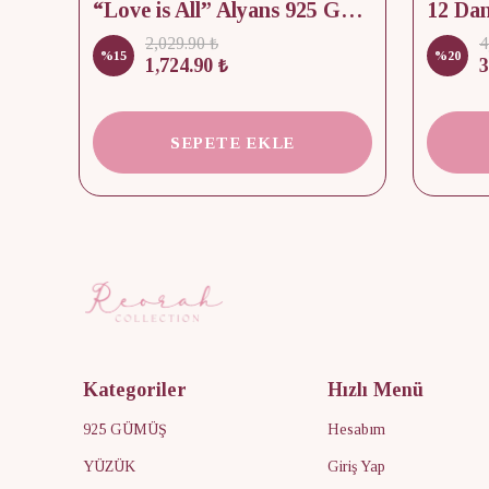
lik
“Love is All” Alyans 925 Gümüş - Medium Beden
2,029.90 ₺
4
%
15
%
20
1,724.90 ₺
3
SEPETE EKLE
Kategoriler
Hızlı Menü
925 GÜMÜŞ
Hesabım
YÜZÜK
Giriş Yap