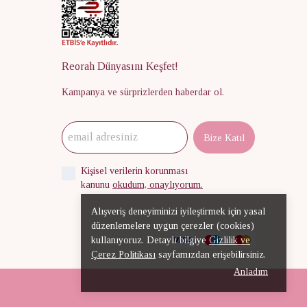
Reorah Dünyasını Keşfet!
Kampanya ve sürprizlerden haberdar ol.
Bize Katıl
Kişisel verilerin korunması
kanunu
okudum, onaylıyorum.
Alışveriş deneyiminizi iyileştirmek için yasal
düzenlemelere uygun çerezler (cookies)
kullanıyoruz. Detaylı bilgiye
Gizlilik ve
Çerez Politikası
sayfamızdan erişebilirsiniz.
Anladım