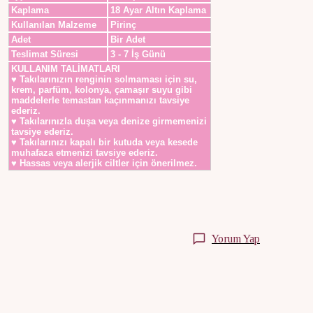
Kaplama
18 Ayar Altın Kaplama
Kullanılan Malzeme
Pirinç
Adet
Bir Adet
Teslimat Süresi
3 - 7 İş Günü
KULLANIM TALİMATLARI
♥ Takılarınızın renginin solmaması için su,
krem, parfüm, kolonya, çamaşır suyu gibi
maddelerle temastan kaçınmanızı tavsiye
ederiz.
♥ Takılarınızla duşa veya denize girmemenizi
tavsiye ederiz.
♥ Takılarınızı kapalı bir kutuda veya kesede
muhafaza etmenizi tavsiye ederiz.
♥ Hassas veya alerjik ciltler için önerilmez.
Yorum Yap