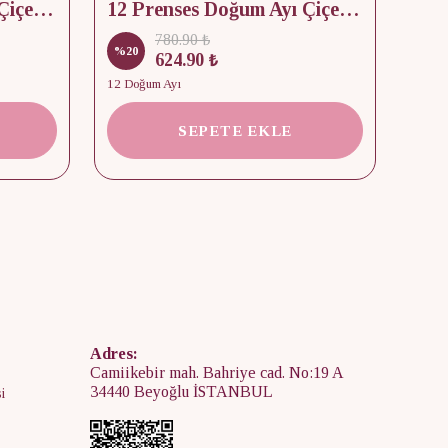
12 Prenses Doğum Ayı Çiçek & Taş 925 Gümüş Kolye
12 Prenses Doğum Ayı Çiçek Baskılı Takı Kutusu
780.90 ₺
%
20
%
15
624.90 ₺
12 Doğum Ayı
2 Kap
SEPETE EKLE
Adres:
Camiikebir mah. Bahriye cad. No:19 A
34440 Beyoğlu İSTANBUL
i