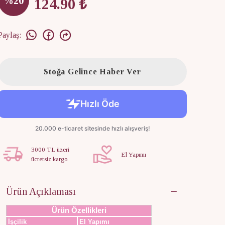
%
20
124.90 ₺
Paylaş
:
Stoğa Gelince Haber Ver
3000 TL üzeri
El Yapımı
ücretsiz kargo
Ürün Açıklaması
Ürün Özellikleri
İşçilik
El Yapımı