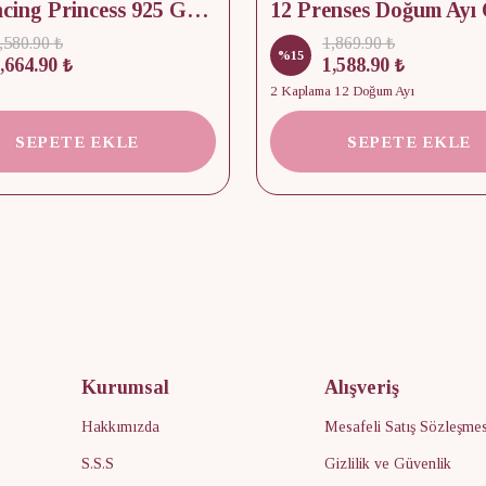
12 Dancing Princess 925 Gümüş/ Kolye, Küpe ve Yüzük Set
,580.90 ₺
1,869.90 ₺
%
15
,664.90 ₺
1,588.90 ₺
2 Kaplama 12 Doğum Ayı
SEPETE EKLE
SEPETE EKLE
Kurumsal
Alışveriş
Hakkımızda
Mesafeli Satış Sözleşmes
S.S.S
Gizlilik ve Güvenlik