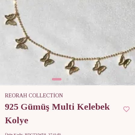
REORAH COLLECTİON
925 Gümüş Multi Kelebek
Kolye
Ürün Kodu
:
BDGTVW58_3741d0