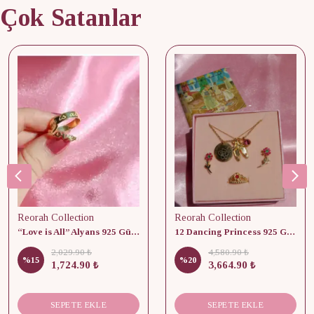
Çok Satanlar
Reorah Collection
Reorah Collection
“Love is All” Alyans 925 Gümüş - Medium Beden
12 Dancing Princess 925 Gümüş/ Kolye, Küpe ve Yüzük Set
2,029.90 ₺
4,580.90 ₺
%
15
%
20
1,724.90 ₺
3,664.90 ₺
SEPETE EKLE
SEPETE EKLE