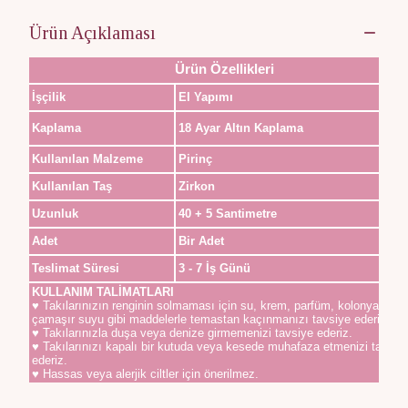
Ürün Açıklaması
Ürün Özellikleri
İşçilik
El Yapımı
Kaplama
18 Ayar Altın Kaplama
Kullanılan Malzeme
Pirinç
Kullanılan Taş
Zirkon
Uzunluk
40 + 5 Santimetre
Adet
Bir Adet
Teslimat Süresi
3 - 7 İş Günü
KULLANIM TALİMATLARI
♥ Takılarınızın renginin solmaması için su, krem, parfüm, kolonya,
çamaşır suyu gibi maddelerle temastan kaçınmanızı tavsiye ederiz.
♥ Takılarınızla duşa veya denize girmemenizi tavsiye ederiz.
♥ Takılarınızı kapalı bir kutuda veya kesede muhafaza etmenizi tavsiy
ederiz.
♥ Hassas veya alerjik ciltler için önerilmez.