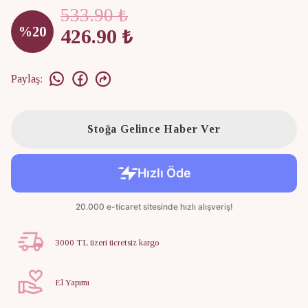
533.90 ₺
%
20
426.90 ₺
Paylaş
:
Stoğa Gelince Haber Ver
3000 TL üzeri ücretsiz kargo
El Yapımı