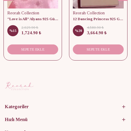
Reorah Collection
Reorah Collection
“Love is All” Alyans 925 Gümüş - Medium Beden
12 Dancing Princess 925 Gümüş/ Kolye, Küpe ve Yüzük Set
2,029.90 ₺
4,580.90 ₺
%
15
%
20
1,724.90 ₺
3,664.90 ₺
SEPETE EKLE
SEPETE EKLE
Kategoriler
Hızlı Menü