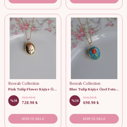
Reorah Collection
Reorah Collection
Pink Tulip Flower Kişiye Özel Fotoğraflı Kolye
Blue Tulip Kişiye Özel Fotoğraflı Kapaklı Kolye
910.90 ₺
910.90 ₺
%
20
%
24
728.90 ₺
690.90 ₺
SEPETE EKLE
SEPETE EKLE