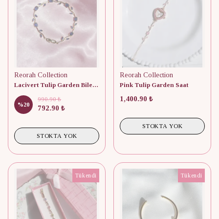
Reorah Collection
Reorah Collection
Lacivert Tulip Garden Bileklik
Pink Tulip Garden Saat
1,400.90 ₺
990.90 ₺
%
20
792.90 ₺
STOKTA YOK
STOKTA YOK
Tükendi
Tükendi