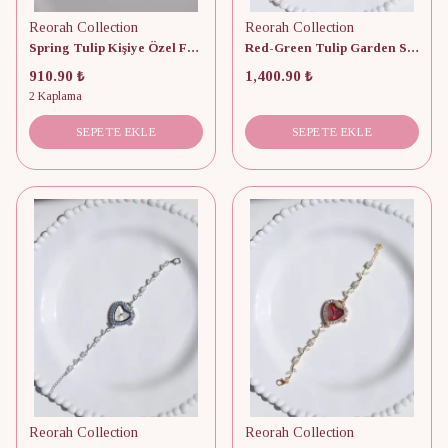
Reorah Collection
Reorah Collection
Spring Tulip Kişiye Özel Fotoğraflı Kapaklı Kolye
Red-Green Tulip Garden Saat
910.90 ₺
1,400.90 ₺
2 Kaplama
SEPETE EKLE
SEPETE EKLE
Reorah Collection
Reorah Collection