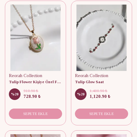
Reorah Collection
Reorah Collection
Tulip Flower Kişiye Özel Fotoğraflı Kolye
Tulip Glow Saat
910.90 ₺
1,400.90 ₺
%
20
%
20
728.90 ₺
1,120.90 ₺
SEPETE EKLE
SEPETE EKLE