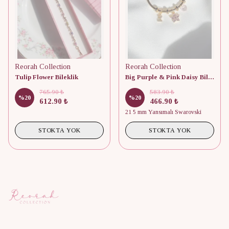
Reorah Collection
Reorah Collection
Tulip Flower Bileklik
Big Purple & Pink Daisy Bilezik
765.90 ₺
583.90 ₺
%
20
%
20
612.90 ₺
466.90 ₺
21 5 mm Yansımalı Swarovski
STOKTA YOK
STOKTA YOK