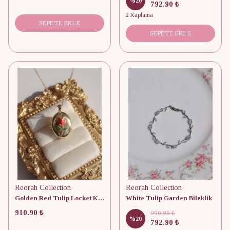
%
20
792.90 ₺
2 Kaplama
SEPETE EKLE
SEPETE EKLE
Reorah Collection
Reorah Collection
Golden Red Tulip Locket Kolye
White Tulip Garden Bileklik
910.90 ₺
990.90 ₺
%
20
792.90 ₺