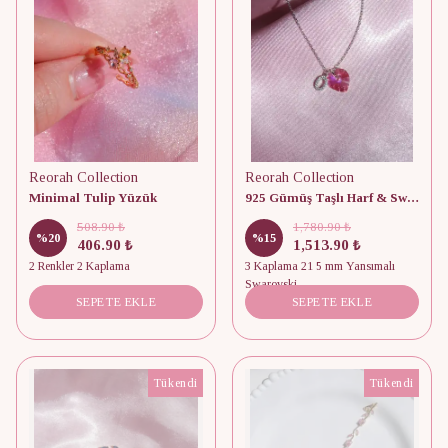
Reorah Collection
Reorah Collection
Minimal Tulip Yüzük
925 Gümüş Taşlı Harf & Swarovski Kolye
508.90 ₺
1,780.90 ₺
%
20
%
15
406.90 ₺
1,513.90 ₺
2 Renkler 2 Kaplama
3 Kaplama 21 5 mm Yansımalı
Swarovski
SEPETE EKLE
SEPETE EKLE
Tükendi
Tükendi