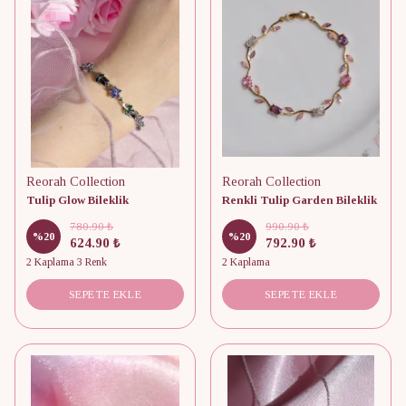
Reorah Collection
Reorah Collection
Tulip Glow Bileklik
Renkli Tulip Garden Bileklik
780.90 ₺
990.90 ₺
%
20
%
20
624.90 ₺
792.90 ₺
2 Kaplama 3 Renk
2 Kaplama
SEPETE EKLE
SEPETE EKLE