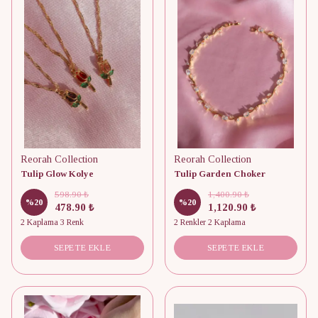
Reorah Collection
Reorah Collection
Tulip Glow Kolye
Tulip Garden Choker
598.90 ₺
1,400.90 ₺
%
20
%
20
478.90 ₺
1,120.90 ₺
2 Kaplama 3 Renk
2 Renkler 2 Kaplama
SEPETE EKLE
SEPETE EKLE