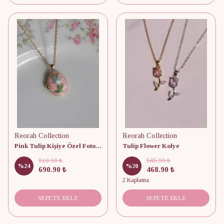
Reorah Collection
Reorah Collection
Pink Tulip Kişiye Özel Fotoğraflı Kapaklı Kolye
Tulip Flower Kolye
910.90 ₺
585.90 ₺
%
24
%
20
690.90 ₺
468.90 ₺
2 Kaplama
SEPETE EKLE
SEPETE EKLE